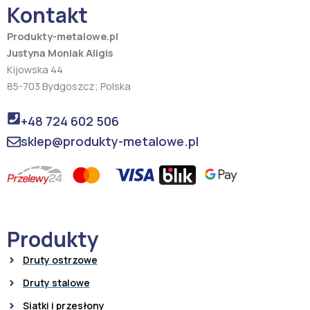
Kontakt
k
a
m
Produkty-metalowe.pl
Justyna Moniak Aligis
Kijowska 44
85-703 Bydgoszcz; Polska
+48 724 602 506
sklep@produkty-metalowe.pl
Produkty
Druty ostrzowe
Druty stalowe
Siatki i przesłony