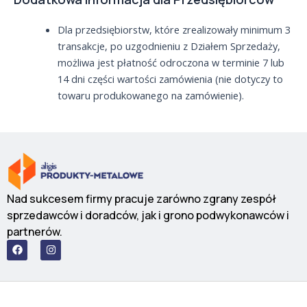
Dla przedsiębiorstw, które zrealizowały minimum 3
transakcje, po uzgodnieniu z Działem Sprzedaży,
możliwa jest płatność odroczona w terminie 7 lub
14 dni części wartości zamówienia (nie dotyczy to
towaru produkowanego na zamówienie).
Nad sukcesem firmy pracuje zarówno zgrany zespół
sprzedawców i doradców, jak i grono podwykonawców i
partnerów.
F
I
a
n
c
s
e
t
b
a
o
g
o
r