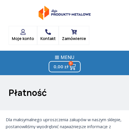
Skip
to
content
Moje konto
Kontakt
Zamówienie
MENU
0
Cart
0,00
zł
Płatność
Dla maksymalnego uproszczenia zakupów w naszym sklepie,
postanowiliśmy wyodrębnić najważniejsze informacje z