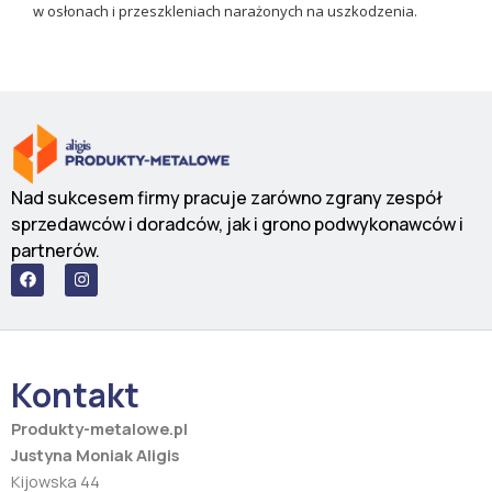
w osłonach i przeszkleniach narażonych na uszkodzenia.
Nad sukcesem firmy pracuje zarówno zgrany zespół
sprzedawców i doradców, jak i grono podwykonawców i
partnerów.
F
I
a
n
c
s
e
t
b
a
o
g
o
r
Kontakt
k
a
m
Produkty-metalowe.pl
Justyna Moniak Aligis
Kijowska 44