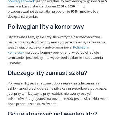
poliwęglanowych
jest poliwęglan lity bezbarwny w grubości
4 i 5
mm
, w arkuszu standardowym
2050 x 3050 mm
, z
przepuszczalnością światła na poziomie
90%
i możliwością
docięcia na wymiar.
Poliwęglan lity a komorowy
Lity stawiasz tam, gdzie liczy się wytrzymałość mechaniczna i
pełna przejrzystość: osłony maszyn, przeszklenia, zadaszenia
wejść i wiat oraz osłony antywłamaniowe.
Poliwęglan
komorowy
ma puste komory powietrzne, więc lepiej izoluje
termicznie i jest lżejszy – to wybór pod szklarnie i zadaszenia
tarasów.
Dlaczego lity zamiast szkła?
Poliwęglan lity jest znacznie odporniejszy na uderzenia niż
szkło – znosi grad, uderzenie piłką czy przypadkowe potknięcie.
Jest przy tym lżejszy, a przy rozbiciu nie tworzy ostrych
odłamków. Przejrzystość na poziomie 90% jest bliska szkłu, więc
płyta przepuszcza dużo światła.
Gdzie stosować poliwęglan lity?