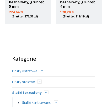
bezbarwny, grubość
bezbarwny, grubość
5 mm
4 mm
224,64
zł
178,20
zł
(Brutto:
276,31
zł
)
(Brutto:
219,19
zł
)
Kategorie
Druty ostrzowe
Druty stalowe
Siatki i przesłony
Siatki karbowane