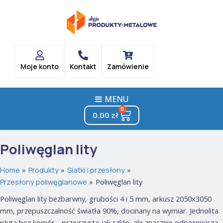
Posortowane
Skip
według
popularności
to
content
Moje konto
Kontakt
Zamówienie
MENU
0
Cart
0,00
zł
Poliwęglan lity
Home
Produkty
Siatki i przesłony
Przesłony poliwęglanowe
Poliwęglan lity
Poliwęglan lity bezbarwny, grubości 4 i 5 mm, arkusz 2050x3050
mm, przepuszczalność światła 90%, docinany na wymiar. Jednolita
płyta bez komór - przejrzysta jak szkło, ale znacznie odporniejsza