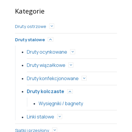
Kategorie
Druty ostrzowe
Druty stalowe
Druty ocynkowane
Druty wiązałkowe
Druty konfekcjonowane
Druty kolczaste
Wysięgniki / bagnety
Linki stalowe
Siatki i przesłony