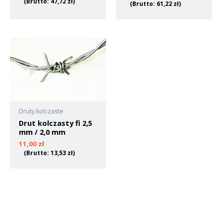
(Brutto:
47,72
zł
)
(Brutto:
61,22
zł
)
Druty kolczaste
Drut kolczasty fi 2,5
mm / 2,0 mm
11,00
zł
(Brutto:
13,53
zł
)