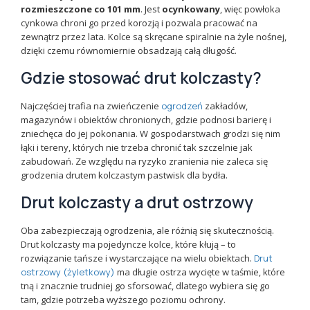
rozmieszczone co 101 mm
. Jest
ocynkowany
, więc powłoka
cynkowa chroni go przed korozją i pozwala pracować na
zewnątrz przez lata. Kolce są skręcane spiralnie na żyle nośnej,
dzięki czemu równomiernie obsadzają całą długość.
Gdzie stosować drut kolczasty?
Najczęściej trafia na zwieńczenie
ogrodzeń
zakładów,
magazynów i obiektów chronionych, gdzie podnosi barierę i
zniechęca do jej pokonania. W gospodarstwach grodzi się nim
łąki i tereny, których nie trzeba chronić tak szczelnie jak
zabudowań. Ze względu na ryzyko zranienia nie zaleca się
grodzenia drutem kolczastym pastwisk dla bydła.
Drut kolczasty a drut ostrzowy
Oba zabezpieczają ogrodzenia, ale różnią się skutecznością.
Drut kolczasty ma pojedyncze kolce, które kłują – to
rozwiązanie tańsze i wystarczające na wielu obiektach.
Drut
ostrzowy (żyletkowy)
ma długie ostrza wycięte w taśmie, które
tną i znacznie trudniej go sforsować, dlatego wybiera się go
tam, gdzie potrzeba wyższego poziomu ochrony.