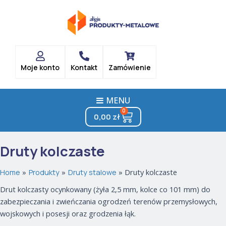
Posortowane
Skip
według
popularności
to
content
Moje konto
Kontakt
Zamówienie
MENU
0
Cart
0,00
zł
Druty kolczaste
Home
Produkty
Druty stalowe
Druty kolczaste
Drut kolczasty ocynkowany (żyła 2,5 mm, kolce co 101 mm) do
zabezpieczania i zwieńczania ogrodzeń terenów przemysłowych,
wojskowych i posesji oraz grodzenia łąk.