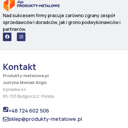
Nad sukcesem firmy pracuje zarówno zgrany zespół
sprzedawców i doradców, jak i grono podwykonawców i
partnerów.
F
I
a
n
c
s
e
t
b
a
o
g
o
r
Kontakt
k
a
m
Produkty-metalowe.pl
Justyna Moniak Aligis
Kijowska 44
85-703 Bydgoszcz; Polska
+48 724 602 506
sklep@produkty-metalowe.pl