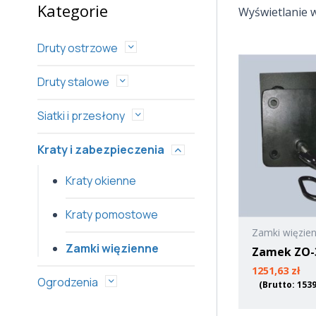
Kategorie
Wyświetlanie w
Druty ostrzowe
Druty stalowe
Siatki i przesłony
Kraty i zabezpieczenia
Kraty okienne
Kraty pomostowe
Zamki więzie
Zamki więzienne
Zamek ZO-
1251,63
zł
Ogrodzenia
(Brutto:
153