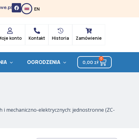
F
we.pl
EN
a
c
e
b
o
o
k
Moje konto
Kontakt
Historia
Zamówienie
0
Cart
NIA
OGRODZENIA
0,00
zł
ch i mechaniczno-elektrycznych: jednostronne (ZC-