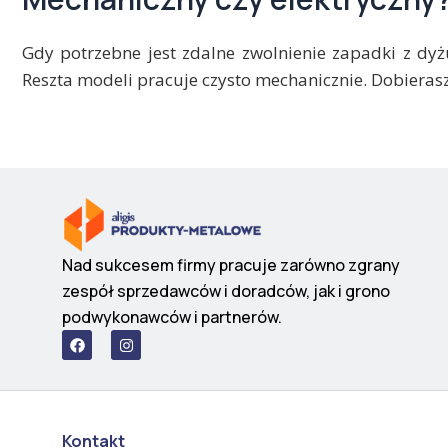
Gdy potrzebne jest zdalne zwolnienie zapadki z dyż
Reszta modeli pracuje czysto mechanicznie. Dobieras
Nad sukcesem firmy pracuje zarówno zgrany
zespół sprzedawców i doradców, jak i grono
podwykonawców i partnerów.
F
I
a
n
c
s
e
t
b
a
o
g
o
r
Kontakt
k
a