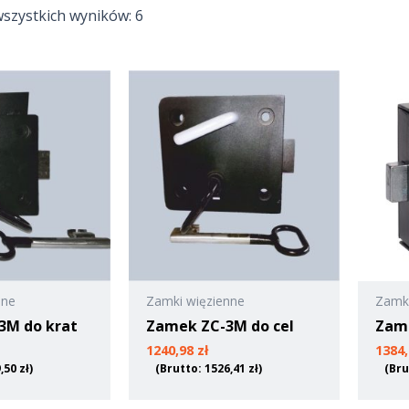
szystkich wyników: 6
nne
Zamki więzienne
Zamki
3M do krat
Zamek ZC-3M do cel
Zam
1240,98
zł
1384
9,50
zł
)
(Brutto:
1526,41
zł
)
(Bru