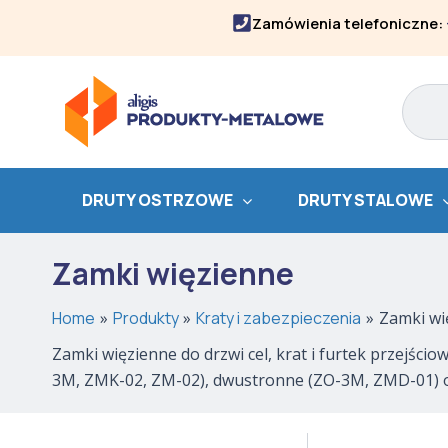
Skip
Zamówienia telefoniczne:
to
content
Search
DRUTY OSTRZOWE
DRUTY STALOWE
Zamki więzienne
Home
Produkty
Kraty i zabezpieczenia
Zamki wi
Zamki więzienne do drzwi cel, krat i furtek przejści
3M, ZMK-02, ZM-02), dwustronne (ZO-3M, ZMD-01) or