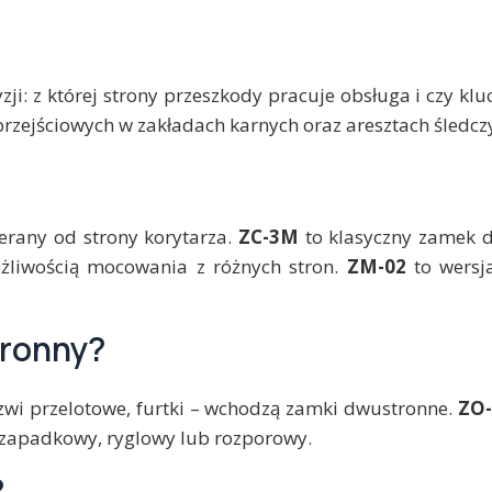
: z której strony przeszkody pracuje obsługa i czy kluc
k przejściowych w zakładach karnych oraz aresztach śledcz
erany od strony korytarza.
ZC-3M
to klasyczny zamek 
ożliwością mocowania z różnych stron.
ZM-02
to wersja
tronny?
rzwi przelotowe, furtki – wchodzą zamki dwustronne.
ZO
zapadkowy, ryglowy lub rozporowy.
?