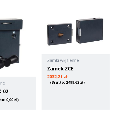
Zamki więzienne
Zamek ZCE
2032,21
zł
(Brutto:
2499,62
zł
)
nne
-02
tto:
0,00
zł
)