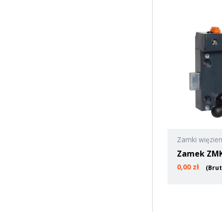
Zamki więzie
Zamek ZMK
0,00
zł
(Bru