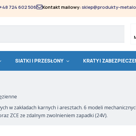
Posortowane
według
+48 724 602 506
Kontakt mailowy:
sklep@produkty-metalo
popularności
SIATKI I PRZESŁONY
KRATY I ZABEZPIECZE
ęzienne
owych w zakładach karnych i aresztach. 6 modeli mechaniczny
az ZCE ze zdalnym zwolnieniem zapadki (24V).