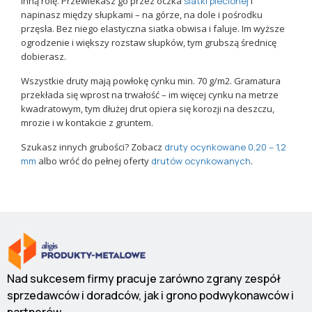
inną rolę. Przewlekasz go przez oczka
siatki plecionej
i
napinasz między słupkami – na górze, na dole i pośrodku
przęsła. Bez niego elastyczna siatka obwisa i faluje. Im wyższe
ogrodzenie i większy rozstaw słupków, tym grubszą średnicę
dobierasz.
Wszystkie druty mają powłokę cynku min. 70 g/m2. Gramatura
przekłada się wprost na trwałość – im więcej cynku na metrze
kwadratowym, tym dłużej drut opiera się korozji na deszczu,
mrozie i w kontakcie z gruntem.
Szukasz innych grubości? Zobacz
druty ocynkowane 0,20 – 1,2
mm
albo wróć do pełnej oferty
drutów ocynkowanych
.
Nad sukcesem firmy pracuje zarówno zgrany zespół
sprzedawców i doradców, jak i grono podwykonawców i