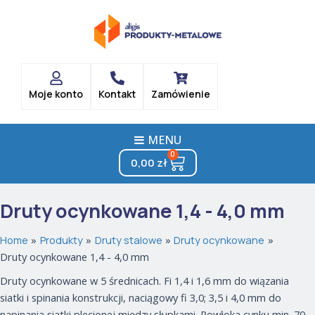
Posortowane
Skip
według
popularności
to
content
Moje konto
Kontakt
Zamówienie
MENU
0
Cart
0,00
zł
Druty ocynkowane 1,4 - 4,0 mm
Home
Produkty
Druty stalowe
Druty ocynkowane
Druty ocynkowane 1,4 - 4,0 mm
Druty ocynkowane w 5 średnicach. Fi 1,4 i 1,6 mm do wiązania
siatki i spinania konstrukcji, naciągowy fi 3,0; 3,5 i 4,0 mm do
napinania siatki plecionej między słupkami. Powłoka cynku min. 70