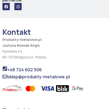
partnerów.
F
I
a
n
c
s
e
t
b
a
o
g
o
r
Kontakt
k
a
m
Produkty-metalowe.pl
Justyna Moniak Aligis
Kijowska 44
85-703 Bydgoszcz; Polska
+48 724 602 506
sklep@produkty-metalowe.pl