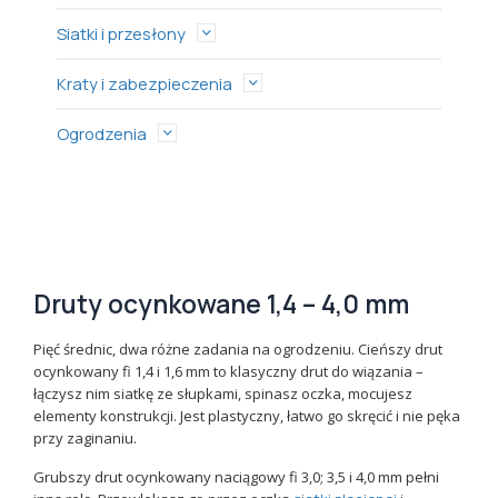
Siatki i przesłony
Kraty i zabezpieczenia
Ogrodzenia
Druty ocynkowane 1,4 – 4,0 mm
Pięć średnic, dwa różne zadania na ogrodzeniu. Cieńszy drut
ocynkowany fi 1,4 i 1,6 mm to klasyczny drut do wiązania –
łączysz nim siatkę ze słupkami, spinasz oczka, mocujesz
elementy konstrukcji. Jest plastyczny, łatwo go skręcić i nie pęka
przy zaginaniu.
Grubszy drut ocynkowany naciągowy fi 3,0; 3,5 i 4,0 mm pełni