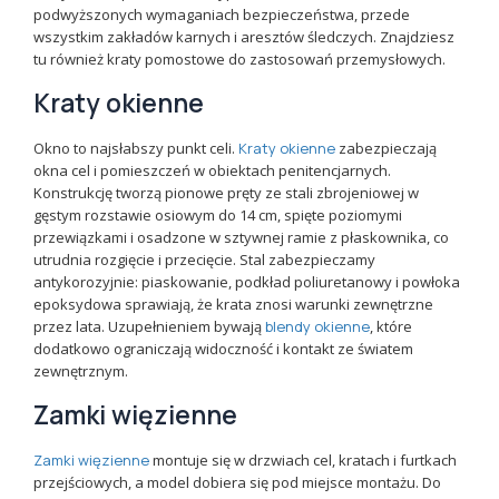
podwyższonych wymaganiach bezpieczeństwa, przede
wszystkim zakładów karnych i aresztów śledczych. Znajdziesz
tu również kraty pomostowe do zastosowań przemysłowych.
Kraty okienne
Okno to najsłabszy punkt celi.
Kraty okienne
zabezpieczają
okna cel i pomieszczeń w obiektach penitencjarnych.
Konstrukcję tworzą pionowe pręty ze stali zbrojeniowej w
gęstym rozstawie osiowym do 14 cm, spięte poziomymi
przewiązkami i osadzone w sztywnej ramie z płaskownika, co
utrudnia rozgięcie i przecięcie. Stal zabezpieczamy
antykorozyjnie: piaskowanie, podkład poliuretanowy i powłoka
epoksydowa sprawiają, że krata znosi warunki zewnętrzne
przez lata. Uzupełnieniem bywają
blendy okienne
, które
dodatkowo ograniczają widoczność i kontakt ze światem
zewnętrznym.
Zamki więzienne
Zamki więzienne
montuje się w drzwiach cel, kratach i furtkach
przejściowych, a model dobiera się pod miejsce montażu. Do