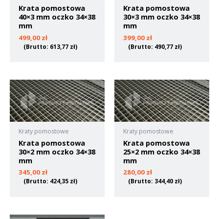
Krata pomostowa
Krata pomostowa
40×3 mm oczko 34×38
30×3 mm oczko 34×38
mm
mm
499,00
zł
399,00
zł
(Brutto:
613,77
zł
)
(Brutto:
490,77
zł
)
Kraty pomostowe
Kraty pomostowe
Krata pomostowa
Krata pomostowa
30×2 mm oczko 34×38
25×2 mm oczko 34×38
mm
mm
345,00
zł
280,00
zł
(Brutto:
424,35
zł
)
(Brutto:
344,40
zł
)