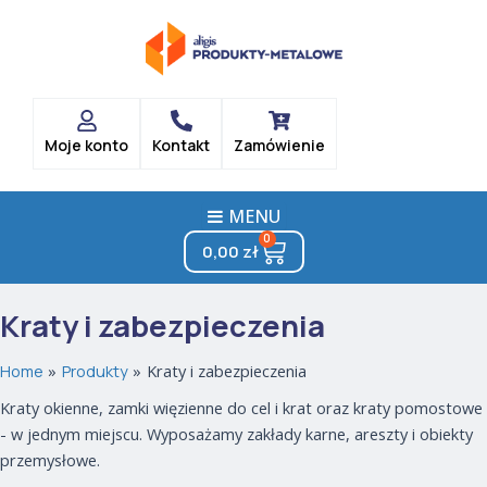
Posortowane
Skip
według
popularności
to
content
Moje konto
Kontakt
Zamówienie
MENU
0
Cart
0,00
zł
Kraty i zabezpieczenia
Home
Produkty
Kraty i zabezpieczenia
Kraty okienne, zamki więzienne do cel i krat oraz kraty pomostowe
- w jednym miejscu. Wyposażamy zakłady karne, areszty i obiekty
przemysłowe.