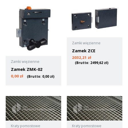
Zamki więzienne
Zamek ZCE
2032,21
zł
Zamki więzienne
(Brutto:
2499,62
zł
)
Zamek ZMK-02
0,00
zł
(Brutto:
0,00
zł
)
Kraty pomostowe
Kraty pomostowe