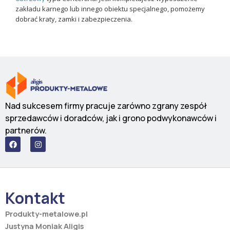
zakładu karnego lub innego obiektu specjalnego, pomożemy
dobrać kraty, zamki i zabezpieczenia.
Nad sukcesem firmy pracuje zarówno zgrany zespół
sprzedawców i doradców, jak i grono podwykonawców i
partnerów.
F
I
a
n
c
s
e
t
b
a
o
g
o
r
Kontakt
k
a
m
Produkty-metalowe.pl
Justyna Moniak Aligis