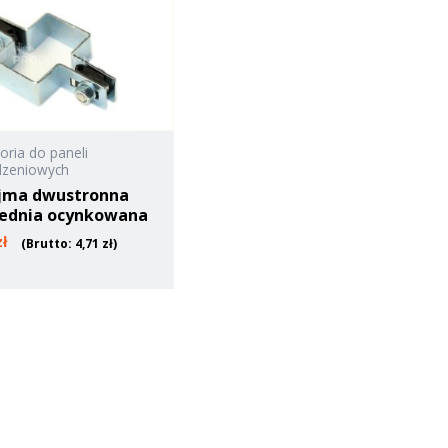
oria do paneli
dzeniowych
jma dwustronna
ednia ocynkowana
zł
(Brutto:
4,71
zł
)