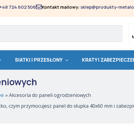
Posortowane
według
+48 724 602 506
Kontakt mailowy:
sklep@produkty-metalo
popularności
SIATKI I PRZESŁONY
KRATY I ZABEZPIECZE
zeniowych
we
Akcesoria do paneli ogrodzeniowych
ystko, czym przymocujesz panel do słupka 40x60 mm i zabez