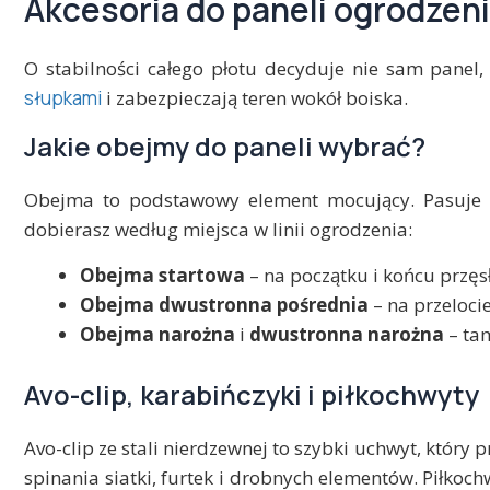
Akcesoria do paneli ogrodzen
O stabilności całego płotu decyduje nie sam panel,
słupkami
i zabezpieczają teren wokół boiska.
Jakie obejmy do paneli wybrać?
Obejma to podstawowy element mocujący. Pasuje
dobierasz według miejsca w linii ogrodzenia:
Obejma startowa
– na początku i końcu przęsł
Obejma dwustronna pośrednia
– na przelocie
Obejma narożna
i
dwustronna narożna
– tam
Avo-clip, karabińczyki i piłkochwyty
Avo-clip ze stali nierdzewnej to szybki uchwyt, który 
spinania siatki, furtek i drobnych elementów. Piłko