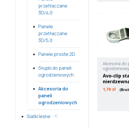
przetłaczane
3D/4,0
Panele
przetłaczane
3D/5,0
Panele proste 2D
Akcesoria do 
Słupki do paneli
ogrodzeniow
ogrodzeniowych
Avo-clip st
nierdzewn
Akcesoria do
1,76
zł
(Bru
paneli
ogrodzeniowych
Siatki leśne