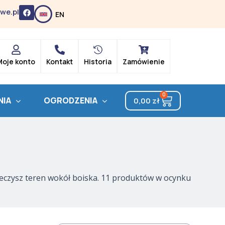
F
we.pl
EN
a
c
e
b
o
o
k
Moje konto
Kontakt
Historia
Zamówienie
0
Cart
NIA
OGRODZENIA
0,00
zł
pieczysz teren wokół boiska. 11 produktów w ocynku