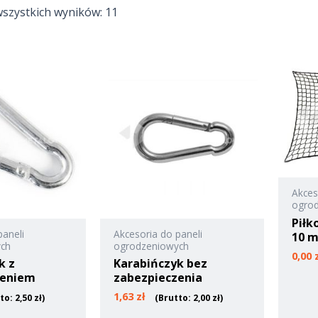
wszystkich wyników: 11
Akces
ogro
Piłk
paneli
Akcesoria do paneli
10 
ych
ogrodzeniowych
0,00
k z
Karabińczyk bez
zeniem
zabezpieczenia
1,63
zł
tto:
2,50
zł
)
(Brutto:
2,00
zł
)