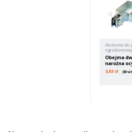
Akcesoria do 
ogrodzeniow
Obejma dw
narożna o
3,83
zł
(Bru