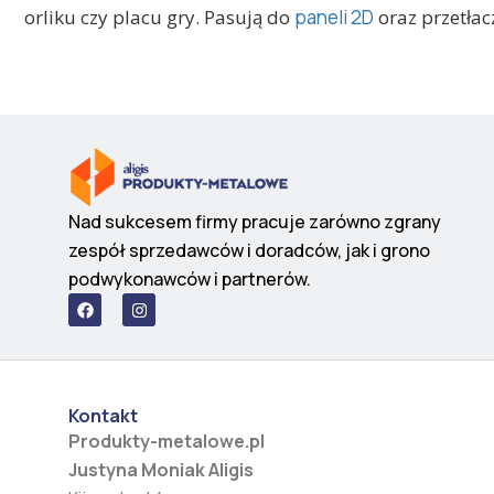
orliku czy placu gry. Pasują do
paneli 2D
oraz przetła
Nad sukcesem firmy pracuje zarówno zgrany
zespół sprzedawców i doradców, jak i grono
podwykonawców i partnerów.
F
I
a
n
c
s
e
t
b
a
o
g
o
r
Kontakt
k
a
m
Produkty-metalowe.pl
Justyna Moniak Aligis