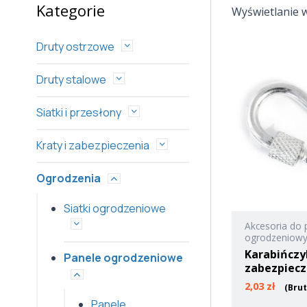
Kategorie
Wyświetlanie 
Druty ostrzowe
Druty stalowe
Siatki i przesłony
Kraty i zabezpieczenia
Ogrodzenia
Siatki ogrodzeniowe
Akcesoria do 
ogrodzeniow
Karabińczy
Panele ogrodzeniowe
zabezpiec
2,03
zł
(Bru
Panele