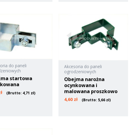
oria do paneli
Akcesoria do paneli
dzeniowych
ogrodzeniowych
jma startowa
Obejma narożna
nkowana
ocynkowana i
malowana proszkowo
zł
(Brutto:
4,71
zł
)
4,60
zł
(Brutto:
5,66
zł
)