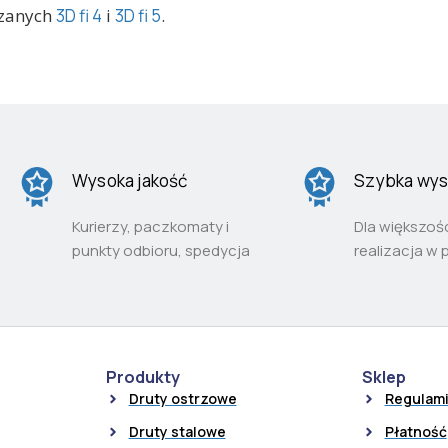
czanych
3D fi 4
i
3D fi 5
.
Wysoka jakość
Szybka wys
Kurierzy, paczkomaty i
Dla większoś
punkty odbioru, spedycja
realizacja w 
Produkty
Sklep
Druty ostrzowe
Regulam
Druty stalowe
Płatność