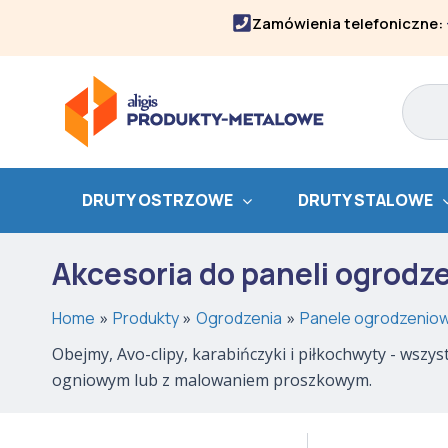
Skip
Zamówienia telefoniczne:
to
content
Search
DRUTY OSTRZOWE
DRUTY STALOWE
Akcesoria do paneli ogrod
Home
Produkty
Ogrodzenia
Panele ogrodzenio
Obejmy, Avo-clipy, karabińczyki i piłkochwyty - wsz
ogniowym lub z malowaniem proszkowym.