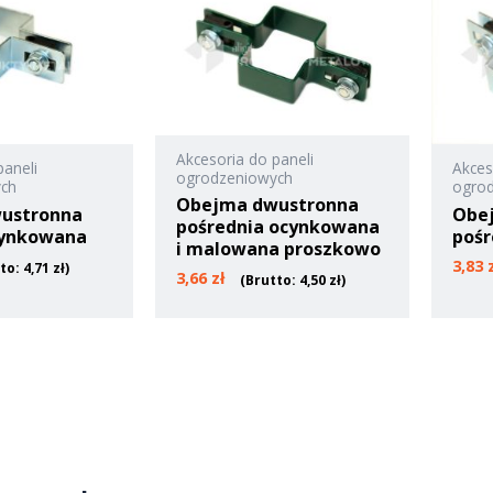
Akcesoria do paneli
paneli
Akces
ogrodzeniowych
ych
ogro
Obejma dwustronna
ustronna
Obe
pośrednia ocynkowana
cynkowana
pośr
i malowana proszkowo
3,83
tto:
4,71
zł
)
3,66
zł
(Brutto:
4,50
zł
)