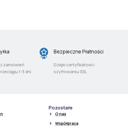
yłka
Bezpieczne Płatności
ci zamówień
Dzięki certyfikatowi i
przeciągu 1-3 dni
szyfrowaniu SSL
Pozostałe
in
O nas
Współpraca