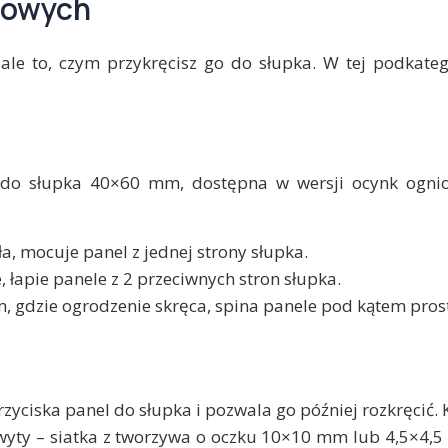
iowych
 ale to, czym przykręcisz go do słupka. W tej podkate
 do słupka 40×60 mm, dostępna w wersji ocynk ogni
a, mocuje panel z jednej strony słupka.
, łapie panele z 2 przeciwnych stron słupka.
, gdzie ogrodzenie skręca, spina panele pod kątem pros
przyciska panel do słupka i pozwala go później rozkręcić.
chwyty – siatka z tworzywa o oczku 10×10 mm lub 4,5×4,5