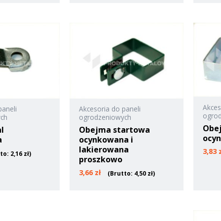
Akces
paneli
Akcesoria do paneli
ogro
ych
ogrodzeniowych
Obe
al
Obejma startowa
ocy
a
ocynkowana i
lakierowana
3,83
tto:
2,16
zł
)
proszkowo
3,66
zł
(Brutto:
4,50
zł
)