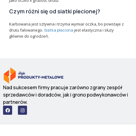
jako oczko x grubość drutu.
Czym różni się od siatki plecionej?
Karbowana jest sztywna i trzyma wymiar oczka, bo powstaje z
drutu falowanego.
Siatka pleciona
jest elastyczna i służy
głównie do ogrodzeń.
Nad sukcesem firmy pracuje zarówno zgrany zespół
sprzedawców i doradców, jak i grono podwykonawców i
partnerów.
F
I
a
n
c
s
e
t
b
a
o
g
o
r