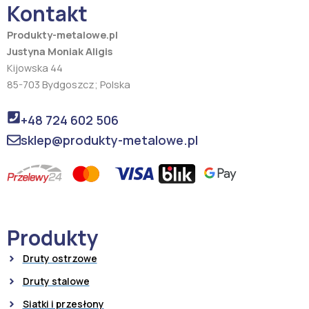
Kontakt
k
a
m
Produkty-metalowe.pl
Justyna Moniak Aligis
Kijowska 44
85-703 Bydgoszcz; Polska
+48 724 602 506
sklep@produkty-metalowe.pl
Produkty
Druty ostrzowe
Druty stalowe
Siatki i przesłony