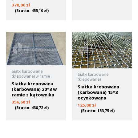
370,00
zł
(Brutto:
455,10
zł
)
Siatki karbowane
Siatki karbowane
(krepowane) w ramie
(krepowane)
Siatka krepowana
Siatka krepowana
(karbowana) 20*3 w
(karbowana) 15*3
ramie z kątownika
ocynkowana
356,68
zł
125,00
zł
(Brutto:
438,72
zł
)
(Brutto:
153,75
zł
)