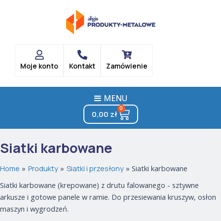
Posortowane
Skip
według
popularności
to
content
Moje konto
Kontakt
Zamówienie
MENU
0
Cart
0,00
zł
Siatki karbowane
Home
Produkty
Siatki i przesłony
Siatki karbowane
Siatki karbowane (krepowane) z drutu falowanego - sztywne
arkusze i gotowe panele w ramie. Do przesiewania kruszyw, osłon
maszyn i wygrodzeń.