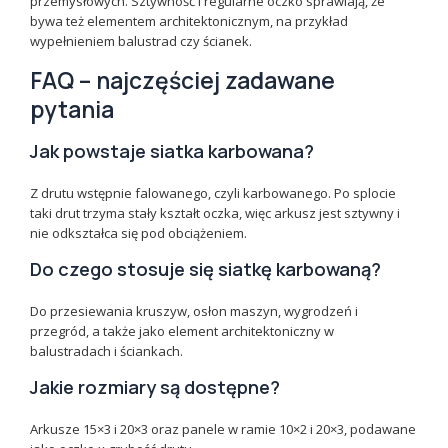
przemysłowych. Sztywność i regularne oczko sprawiają, że
bywa też elementem architektonicznym, na przykład
wypełnieniem balustrad czy ścianek.
FAQ – najczęściej zadawane
pytania
Jak powstaje siatka karbowana?
Z drutu wstępnie falowanego, czyli karbowanego. Po splocie
taki drut trzyma stały kształt oczka, więc arkusz jest sztywny i
nie odkształca się pod obciążeniem.
Do czego stosuje się siatkę karbowaną?
Do przesiewania kruszyw, osłon maszyn, wygrodzeń i
przegród, a także jako element architektoniczny w
balustradach i ściankach.
Jakie rozmiary są dostępne?
Arkusze 15×3 i 20×3 oraz panele w ramie 10×2 i 20×3, podawane