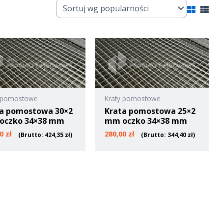
y pomostowe
Kraty pomostowe
a pomostowa 30×2
Krata pomostowa 25×2
oczko 34×38 mm
mm oczko 34×38 mm
00
zł
280,00
zł
(Brutto:
424,35
zł
)
(Brutto:
344,40
zł
)