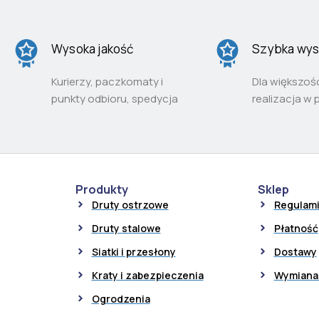
Wysoka jakość
Szybka wys
Kurierzy, paczkomaty i
Dla większoś
punkty odbioru, spedycja
realizacja w 
Produkty
Sklep
Druty ostrzowe
Regulam
Druty stalowe
Płatność
Siatki i przesłony
Dostawy
Kraty i zabezpieczenia
Wymiana 
Ogrodzenia