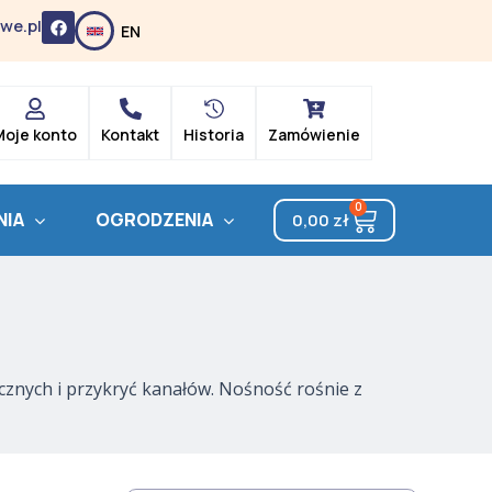
F
we.pl
EN
a
c
e
b
o
o
k
Moje konto
Kontakt
Historia
Zamówienie
0
Cart
NIA
OGRODZENIA
0,00
zł
nych i przykryć kanałów. Nośność rośnie z