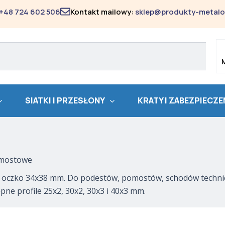
Posortowane
według
+48 724 602 506
Kontakt mailowy:
sklep@produkty-metalo
popularności
SIATKI I PRZESŁONY
KRATY I ZABEZPIECZE
omostowe
czko 34x38 mm. Do podestów, pomostów, schodów technicz
ne profile 25x2, 30x2, 30x3 i 40x3 mm.