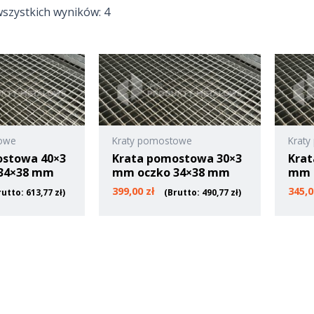
szystkich wyników: 4
towe
Kraty pomostowe
Krat
ostowa 40×3
Krata pomostowa 30×3
Krat
34×38 mm
mm oczko 34×38 mm
mm 
399,00
zł
345,
rutto:
613,77
zł
)
(Brutto:
490,77
zł
)