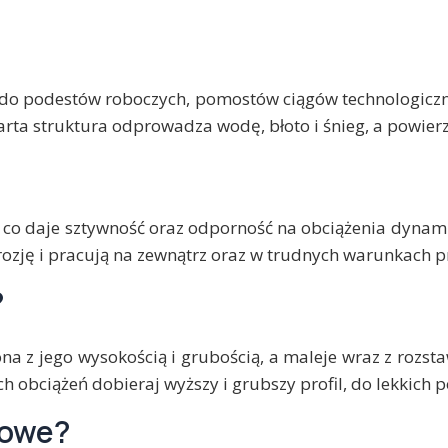
do podestów roboczych, pomostów ciągów technologiczn
warta struktura odprowadza wodę, błoto i śnieg, a powie
o daje sztywność oraz odporność na obciążenia dynami
orozję i pracują na zewnątrz oraz w trudnych warunkach 
?
ona z jego wysokością i grubością, a maleje wraz z rozs
ych obciążeń dobieraj wyższy i grubszy profil, do lekkich 
towe?