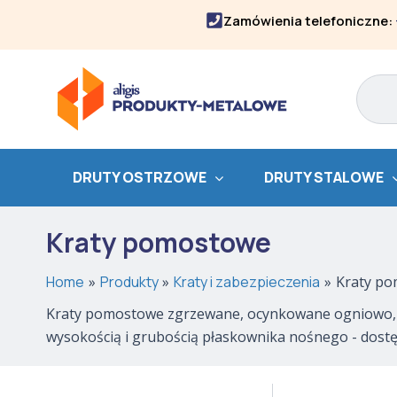
Skip
Zamówienia telefoniczne:
to
content
Search
DRUTY OSTRZOWE
DRUTY STALOWE
Kraty pomostowe
Home
Produkty
Kraty i zabezpieczenia
Kraty p
Kraty pomostowe zgrzewane, ocynkowane ogniowo, o
wysokością i grubością płaskownika nośnego - dostęp