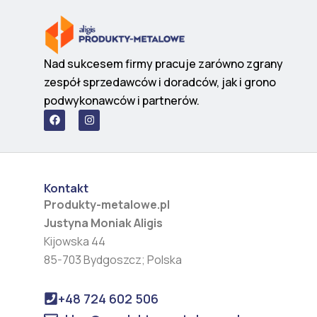
Nad sukcesem firmy pracuje zarówno zgrany
zespół sprzedawców i doradców, jak i grono
podwykonawców i partnerów.
F
I
a
n
c
s
e
t
b
a
o
g
o
r
Kontakt
k
a
m
Produkty-metalowe.pl
Justyna Moniak Aligis
Kijowska 44
85-703 Bydgoszcz; Polska
+48 724 602 506