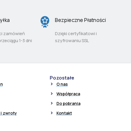
yłka
Bezpieczne Płatności
ci zamówień
Dzięki certyfikatowi i
przeciągu 1-3 dni
szyfrowaniu SSL
Pozostałe
in
O nas
Współpraca
Do pobrania
i zwroty
Kontakt