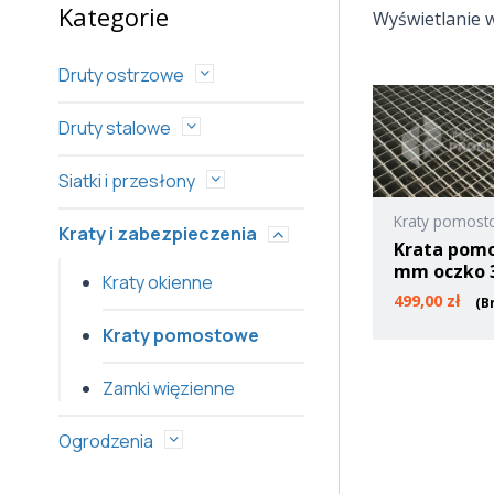
Kategorie
Wyświetlanie w
Druty ostrzowe
Druty stalowe
Siatki i przesłony
Kraty pomos
Kraty i zabezpieczenia
Krata pom
mm oczko 
Kraty okienne
499,00
zł
(B
Kraty pomostowe
Zamki więzienne
Ogrodzenia