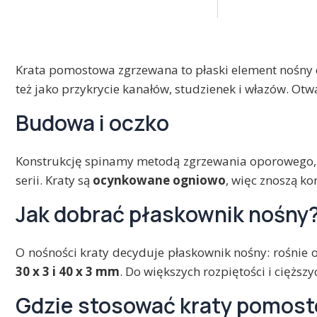
Krata pomostowa zgrzewana to płaski element nośny 
też jako przykrycie kanałów, studzienek i włazów. Ot
Budowa i oczko
Konstrukcję spinamy metodą zgrzewania oporowego, c
serii. Kraty są
ocynkowane ogniowo
, więc znoszą k
Jak dobrać płaskownik nośny
O nośności kraty decyduje płaskownik nośny: rośnie 
30 x 3 i 40 x 3 mm
. Do większych rozpiętości i cięższ
Gdzie stosować kraty pomos