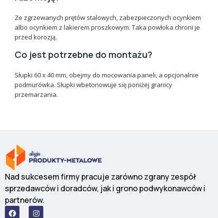
Ze zgrzewanych prętów stalowych, zabezpieczonych ocynkiem
albo ocynkiem z lakierem proszkowym. Taka powłoka chroni je
przed korozją.
Co jest potrzebne do montażu?
Słupki 60 x 40 mm, obejmy do mocowania paneli, a opcjonalnie
podmurówka. Słupki wbetonowuje się poniżej granicy
przemarzania.
Nad sukcesem firmy pracuje zarówno zgrany zespół
sprzedawców i doradców, jak i grono podwykonawców i
partnerów.
F
I
a
n