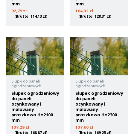
mm
mm
92,79
zł
104,32
zł
(Brutto:
114,13
zł
)
(Brutto:
128,31
zł
)
Słupki do paneli
Słupki do paneli
ogrodzeniowych
ogrodzeniowych
Słupek ogrodzeniowy
Słupek ogrodzeniowy
do paneli
do paneli
ocynkowany i
ocynkowany i
malowany
malowany
proszkowo H=2100
proszkowo H=2300
mm
mm
137,29
zł
137,60
zł
(Brutto:
168,87
zł
)
(Brutto:
169,25
zł
)