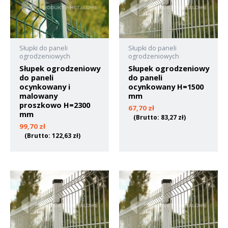
Słupki do paneli
Słupki do paneli
ogrodzeniowych
ogrodzeniowych
Słupek ogrodzeniowy
Słupek ogrodzeniowy
do paneli
do paneli
ocynkowany i
ocynkowany H=1500
malowany
mm
proszkowo H=2300
67,70
zł
mm
(Brutto:
83,27
zł
)
99,70
zł
(Brutto:
122,63
zł
)