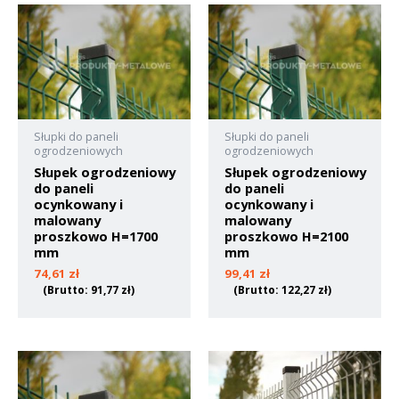
Słupki do paneli
Słupki do paneli
ogrodzeniowych
ogrodzeniowych
Słupek ogrodzeniowy
Słupek ogrodzeniowy
do paneli
do paneli
ocynkowany i
ocynkowany i
malowany
malowany
proszkowo H=1700
proszkowo H=2100
mm
mm
74,61
zł
99,41
zł
(Brutto:
91,77
zł
)
(Brutto:
122,27
zł
)