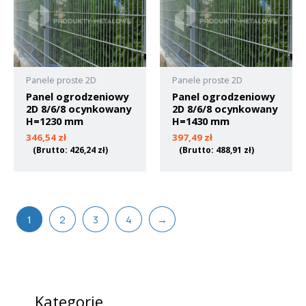
Panele proste 2D
Panele proste 2D
Panel ogrodzeniowy
Panel ogrodzeniowy
2D 8/6/8 ocynkowany
2D 8/6/8 ocynkowany
H=1230 mm
H=1430 mm
346,54
zł
397,49
zł
(Brutto:
426,24
zł
)
(Brutto:
488,91
zł
)
1
2
3
4
→
Kategorie