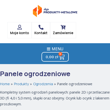
Posortowane
Skip
według
popularności
to
content
Moje konto
Kontakt
Zamówienie
MENU
0
Cart
0,00
zł
Panele ogrodzeniowe
Home
Produkty
Ogrodzenia
Panele ogrodzeniowe
Kompletny system ogrodzeń panelowych: panele 2D i przetłaczane
3D (fi 4,0 i 5,0 mm), słupki oraz obejmy. Ocynk lub ocynk z lakierem
proszkowym.