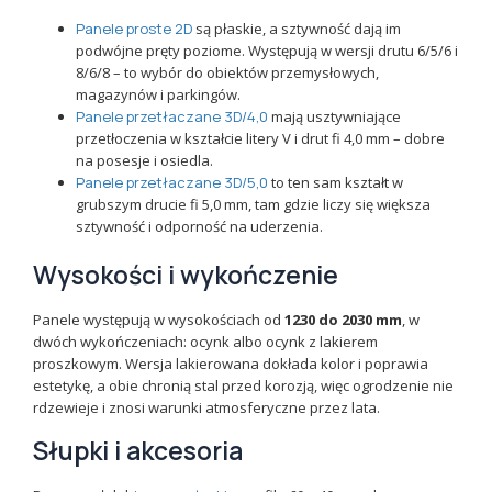
Panele proste 2D
są płaskie, a sztywność dają im
podwójne pręty poziome. Występują w wersji drutu 6/5/6 i
8/6/8 – to wybór do obiektów przemysłowych,
magazynów i parkingów.
Panele przetłaczane 3D/4,0
mają usztywniające
przetłoczenia w kształcie litery V i drut fi 4,0 mm – dobre
na posesje i osiedla.
Panele przetłaczane 3D/5,0
to ten sam kształt w
grubszym drucie fi 5,0 mm, tam gdzie liczy się większa
sztywność i odporność na uderzenia.
Wysokości i wykończenie
Panele występują w wysokościach od
1230 do 2030 mm
, w
dwóch wykończeniach: ocynk albo ocynk z lakierem
proszkowym. Wersja lakierowana dokłada kolor i poprawia
estetykę, a obie chronią stal przed korozją, więc ogrodzenie nie
rdzewieje i znosi warunki atmosferyczne przez lata.
Słupki i akcesoria