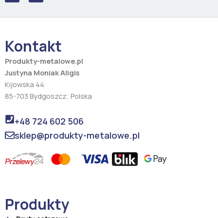
c
s
e
t
b
a
o
g
o
r
Kontakt
k
a
m
Produkty-metalowe.pl
Justyna Moniak Aligis
Kijowska 44
85-703 Bydgoszcz; Polska
+48 724 602 506
sklep@produkty-metalowe.pl
Produkty