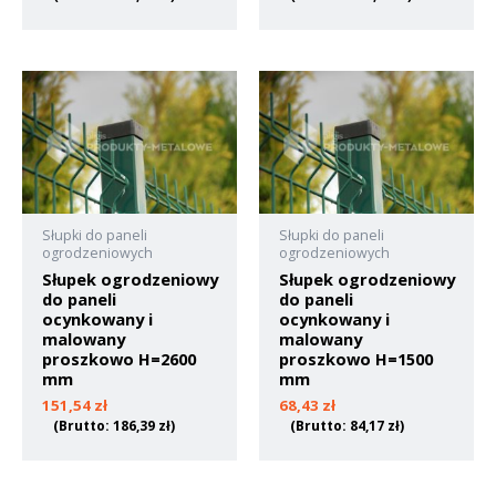
Słupki do paneli
Słupki do paneli
ogrodzeniowych
ogrodzeniowych
Słupek ogrodzeniowy
Słupek ogrodzeniowy
do paneli
do paneli
ocynkowany i
ocynkowany i
malowany
malowany
proszkowo H=2600
proszkowo H=1500
mm
mm
151,54
zł
68,43
zł
(Brutto:
186,39
zł
)
(Brutto:
84,17
zł
)