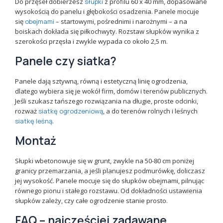
Do przęseł dobierzesz
słupki
z profilu 60 x 40 mm, dopasowane
wysokością do panelu i głębokości osadzenia. Panele mocuje
się
obejmami
– startowymi, pośrednimi i narożnymi – a na
boiskach dokłada się piłkochwyty. Rozstaw słupków wynika z
szerokości przęsła i zwykle wypada co około 2,5 m.
Panele czy siatka?
Panele dają sztywną, równą i estetyczną linię ogrodzenia,
dlatego wybiera się je wokół firm, domów i terenów publicznych.
Jeśli szukasz tańszego rozwiązania na długie, proste odcinki,
rozważ
siatkę ogrodzeniową
, a do terenów rolnych i leśnych
siatkę leśną
.
Montaż
Słupki wbetonowuje się w grunt, zwykle na 50-80 cm poniżej
granicy przemarzania, a jeśli planujesz podmurówkę, doliczasz
jej wysokość. Panele mocuje się do słupków obejmami, pilnując
równego pionu i stałego rozstawu. Od dokładności ustawienia
słupków zależy, czy całe ogrodzenie stanie prosto.
FAQ – najczęściej zadawane