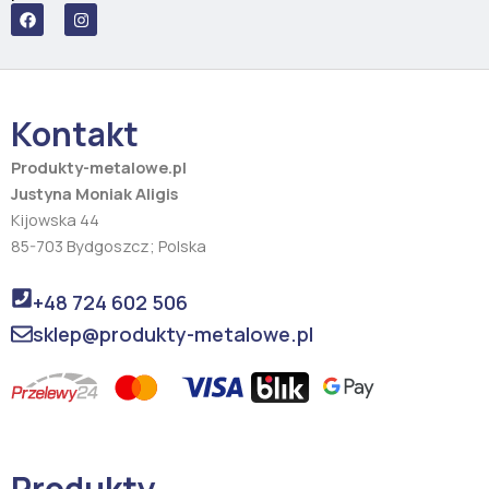
F
I
a
n
c
s
e
t
b
a
o
g
o
r
Kontakt
k
a
m
Produkty-metalowe.pl
Justyna Moniak Aligis
Kijowska 44
85-703 Bydgoszcz; Polska
+48 724 602 506
sklep@produkty-metalowe.pl
Produkty