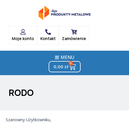
Skip
to
content
Moje konto
Kontakt
Zamówienie
MENU
0
Cart
0,00
zł
RODO
Szanowny Użytkowniku,