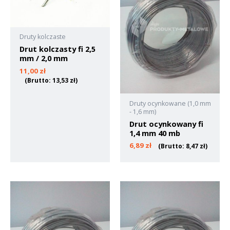
Druty kolczaste
Drut kolczasty fi 2,5
mm / 2,0 mm
11,00
zł
(Brutto:
13,53
zł
)
Druty ocynkowane (1,0 mm
- 1,6 mm)
Drut ocynkowany fi
1,4 mm 40 mb
6,89
zł
(Brutto:
8,47
zł
)