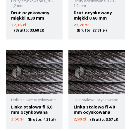
Druty ocynkowane 0,20 -
Druty ocynkowane 0,20 -
1,2 mm
1,2 mm
Drut ocynkowany
Drut ocynkowany
miękki 0,30 mm
miękki 0,60 mm
27,38
zł
22,20
zł
(Brutto:
33,68
zł
)
(Brutto:
27,31
zł
)
Linki stalowe ocynkowane
Linki stalowe ocynkowane
Linka stalowa fi 6,0
Linka stalowa fi 4,0
mm ocynkowana
mm ocynkowana
3,50
zł
2,90
zł
(Brutto:
4,31
zł
)
(Brutto:
3,57
zł
)