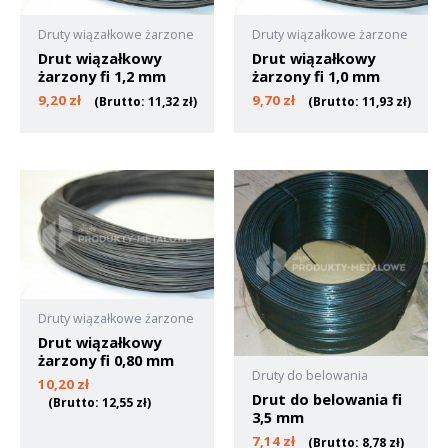
Druty wiązałkowe żarzone
Druty wiązałkowe żarzone
Drut wiązałkowy
Drut wiązałkowy
żarzony fi 1,2 mm
żarzony fi 1,0 mm
9,20
zł
9,70
zł
(Brutto:
11,32
zł
)
(Brutto:
11,93
zł
)
Druty wiązałkowe żarzone
Drut wiązałkowy
żarzony fi 0,80 mm
Druty do belowania
10,20
zł
Drut do belowania fi
(Brutto:
12,55
zł
)
3,5 mm
7,14
zł
(Brutto:
8,78
zł
)