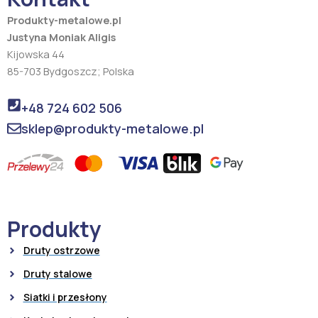
m
Produkty-metalowe.pl
Justyna Moniak Aligis
Kijowska 44
85-703 Bydgoszcz; Polska
+48 724 602 506
sklep@produkty-metalowe.pl
Produkty
Druty ostrzowe
Druty stalowe
Siatki i przesłony