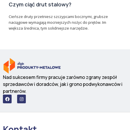
Czym ciąć drut stalowy?
Cieńsze druty przetniesz szczypcami bocznymi, grubsze
naciągowe wymagają mocniejszych nożyc do prętów. Im
większa średnica, tym solidniejsze narzędzie.
Nad sukcesem firmy pracuje zarówno zgrany zespół
sprzedawców i doradców, jak i grono podwykonawców i
partnerów.
F
I
a
n
c
s
e
t
b
a
o
g
o
r
Kontakt
k
a