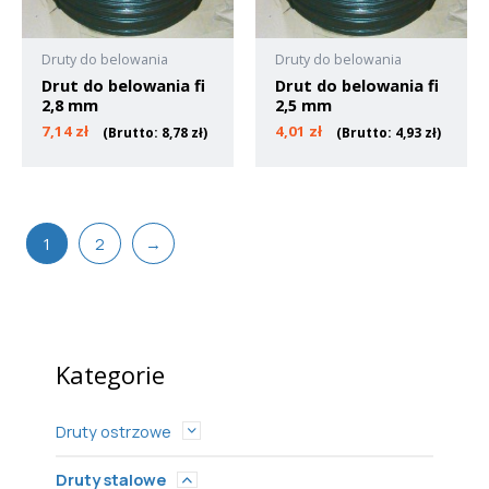
Druty do belowania
Druty do belowania
Drut do belowania fi
Drut do belowania fi
2,8 mm
2,5 mm
7,14
zł
4,01
zł
(Brutto:
8,78
zł
)
(Brutto:
4,93
zł
)
1
2
→
Kategorie
Druty ostrzowe
Druty stalowe