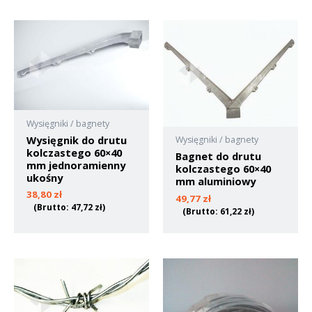
Wysięgniki / bagnety
Wysięgnik do drutu
Wysięgniki / bagnety
kolczastego 60×40
Bagnet do drutu
mm jednoramienny
kolczastego 60×40
ukośny
mm aluminiowy
38,80
zł
49,77
zł
(Brutto:
47,72
zł
)
(Brutto:
61,22
zł
)