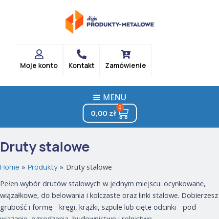
Posortowane
Skip
według
popularności
to
content
Moje konto
Kontakt
Zamówienie
MENU
0
Cart
0,00
zł
Druty stalowe
Home
Produkty
Druty stalowe
Pełen wybór drutów stalowych w jednym miejscu: ocynkowane,
wiązałkowe, do belowania i kolczaste oraz linki stalowe. Dobierzesz
grubość i formę - kręgi, krążki, szpule lub cięte odcinki - pod
wiązanie, ogrodzenia, budownictwo i rolnictwo.