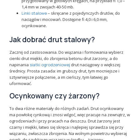
przygotowany w gotowych kręgach, na przykład fi 1,0 –
1,4 mm w zwojach 40-50 mb.
Linki stalowe
– skręcane z pojedynczych drutów, do
naciągów i mocowań. Dostępne fi 4,0 i 6,0 mm,
ocynkowane.
Jak dobrać drut stalowy?
Zacznij od zastosowania. Do wiązania i formowania wybierz
cienki drut miękki, do zbrojenia betonu drut żarzony, a do
napinania
siatki ogrodzeniowej
drut naciągowy o większej
średnicy. Prosta zasada: im grubszy drut, tym mocniejsze i
sztywniejsze połączenie, a im cieńszy, tym łatwiej go
uformować.
Ocynkowany czy żarzony?
To dwa różne materiały do różnych zadań. Drut ocynkowany
ma powłokę cynkową i znosi wilgoć, więc pracuje na zewnątrz, w
ogrodzeniach i przy pracach na deszczu. Drut żarzony jest
czarny i miękki, łatwo się skręca i najlepiej sprawdza się przy
wiązaniu, zwłaszcza zbrojenia. Na wolnym powietrzu wybieraj
ocynk, do szybkiego wiązania w środku – żarzony.