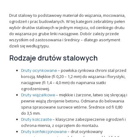
Drut stalowy to podstawowy materiał do wiązania, mocowania,
ogrodzeń i prac budowlanych. W tej kategorii zebraliśmy pełen
wybór drutów stalowych w jednym miejscu, od cienkiego drutu
do wiązania po grube linki naciągowe. Dobór zależy przede
wszystkim od zastosowania i średnicy – dlatego asortyment
dzieli się według typu.
Rodzaje drutów stalowych
Druty ocynkowane
– powłoka cynkowa chroni stal przed
korozją. Miękkie (fi 0,20 – 1,2 mm) do wiązania i florystyki,
naciągowe (fi 1,4 – 4,0 mm) do napinania siatki
ogrodzeniowej.
Druty wiązałkowe
– miękkie i żarzone, łatwo się skręcają i
pewnie wiążą zbrojenie betonu. Odmiana do belowania
spina sprasowane surowce wtórne. Średnice od fi 0,80
do 3,5 mm.
Druty kolczaste
– klasyczne zabezpieczenie ogrodzeń i
ochrona mienia, z osprzętem do montażu.
Druty konfekcjonowane
– drut ocynkowany