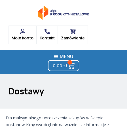
Skip
to
content
Moje konto
Kontakt
Zamówienie
MENU
0
Cart
0,00
zł
Dostawy
Dla maksymalnego uproszczenia zakupów w Sklepie,
postanowiliśmy wyodrębnić najważniejsze informacje z