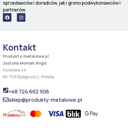
sprzedawców i doradców, jak i grono podwykonawców i
partnerów.
F
I
a
n
c
s
e
t
b
a
o
g
o
r
Kontakt
k
a
m
Produkty-metalowe.pl
Justyna Moniak Aligis
Kijowska 44
85-703 Bydgoszcz; Polska
+48 724 602 506
sklep@produkty-metalowe.pl