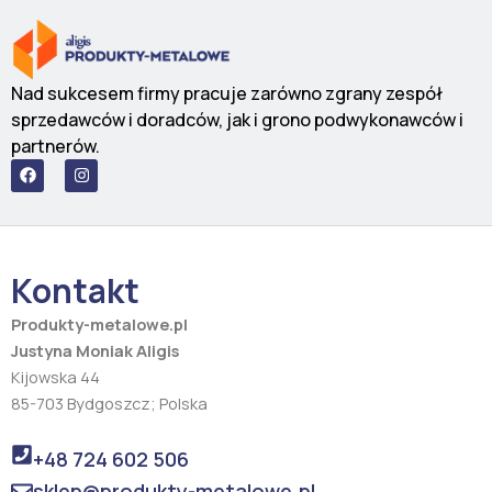
Nad sukcesem firmy pracuje zarówno zgrany zespół
sprzedawców i doradców, jak i grono podwykonawców i
partnerów.
F
I
a
n
c
s
e
t
b
a
o
g
o
r
Kontakt
k
a
m
Produkty-metalowe.pl
Justyna Moniak Aligis
Kijowska 44
85-703 Bydgoszcz; Polska
+48 724 602 506
sklep@produkty-metalowe.pl