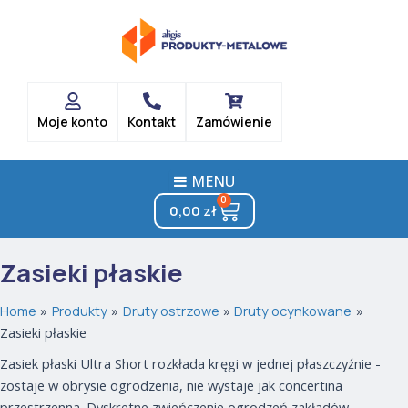
Posortowane
Skip
według
popularności
to
content
Moje konto
Kontakt
Zamówienie
MENU
0
Cart
0,00
zł
Zasieki płaskie
Home
Produkty
Druty ostrzowe
Druty ocynkowane
Zasieki płaskie
Zasiek płaski Ultra Short rozkłada kręgi w jednej płaszczyźnie -
zostaje w obrysie ogrodzenia, nie wystaje jak concertina
przestrzenna. Dyskretne zwieńczenie ogrodzeń zakładów,