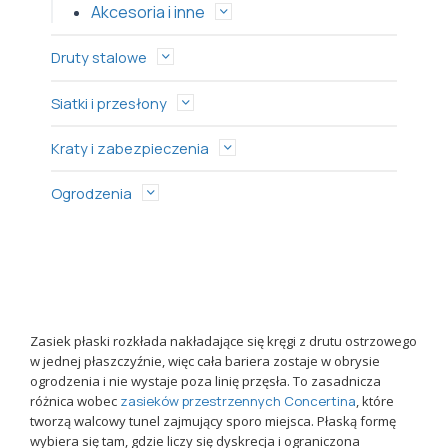
Akcesoria i inne
Druty stalowe
Siatki i przesłony
Kraty i zabezpieczenia
Ogrodzenia
Zasiek płaski rozkłada nakładające się kręgi z drutu ostrzowego
w jednej płaszczyźnie, więc cała bariera zostaje w obrysie
ogrodzenia i nie wystaje poza linię przęsła. To zasadnicza
różnica wobec
zasieków przestrzennych Concertina
, które
tworzą walcowy tunel zajmujący sporo miejsca. Płaską formę
wybiera się tam, gdzie liczy się dyskrecja i ograniczona