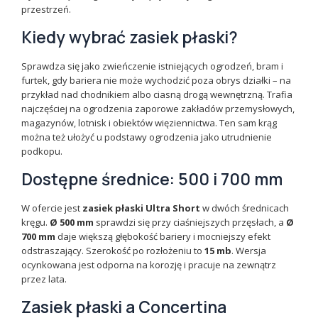
przestrzeń.
Kiedy wybrać zasiek płaski?
Sprawdza się jako zwieńczenie istniejących ogrodzeń, bram i
furtek, gdy bariera nie może wychodzić poza obrys działki – na
przykład nad chodnikiem albo ciasną drogą wewnętrzną. Trafia
najczęściej na ogrodzenia zaporowe zakładów przemysłowych,
magazynów, lotnisk i obiektów więziennictwa. Ten sam krąg
można też ułożyć u podstawy ogrodzenia jako utrudnienie
podkopu.
Dostępne średnice: 500 i 700 mm
W ofercie jest
zasiek płaski Ultra Short
w dwóch średnicach
kręgu.
Ø 500 mm
sprawdzi się przy ciaśniejszych przęsłach, a
Ø
700 mm
daje większą głębokość bariery i mocniejszy efekt
odstraszający. Szerokość po rozłożeniu to
15 mb
. Wersja
ocynkowana jest odporna na korozję i pracuje na zewnątrz
przez lata.
Zasiek płaski a Concertina