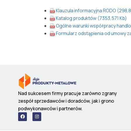
Klauzula informacyjna RODO (298,
Katalog produktów (7353,571 Kb)
Ogólne warunki współpracy handlow
Formularz odstąpienia od umowy za
Nad sukcesem firmy pracuje zarówno zgrany
zespół sprzedawców i doradców, jak i grono
podwykonawców i partnerów.
F
I
a
n
c
s
e
t