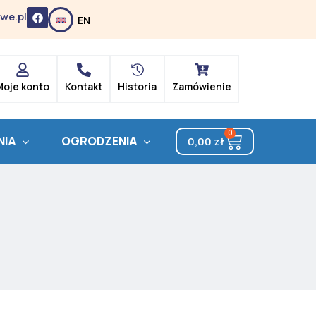
F
we.pl
EN
a
c
e
b
o
o
k
Moje konto
Kontakt
Historia
Zamówienie
0
Cart
NIA
OGRODZENIA
0,00
zł