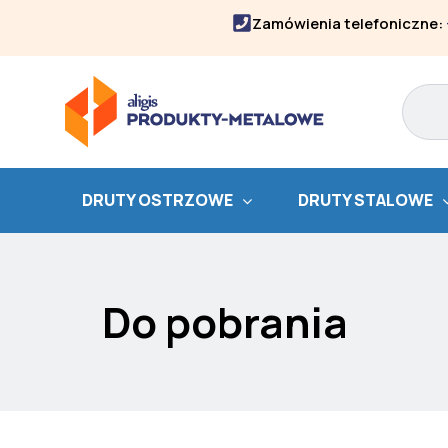
Skip
Zamówienia telefoniczne:
to
content
Search
DRUTY OSTRZOWE
DRUTY STALOWE
Do pobrania