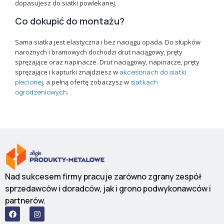
dopasujesz do siatki powlekanej.
Co dokupić do montażu?
Sama siatka jest elastyczna i bez naciągu opada. Do słupków
narożnych i bramowych dochodzi drut naciągowy, pręty
sprężające oraz napinacze. Drut naciągowy, napinacze, pręty
sprężające i kapturki znajdziesz w
akcesoriach do siatki
plecionej
, a pełną ofertę zobaczysz w
siatkach
ogrodzeniowych
.
Nad sukcesem firmy pracuje zarówno zgrany zespół
sprzedawców i doradców, jak i grono podwykonawców i
partnerów.
F
I
a
n