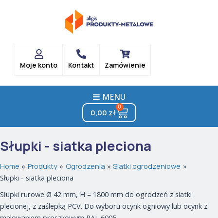
Posortowane
Skip
według
popularności
to
content
Moje konto
Kontakt
Zamówienie
MENU
0
Cart
0,00
zł
Słupki - siatka pleciona
Home
Produkty
Ogrodzenia
Siatki ogrodzeniowe
Słupki - siatka pleciona
Słupki rurowe Ø 42 mm, H = 1800 mm do ogrodzeń z siatki
plecionej, z zaślepką PCV. Do wyboru ocynk ogniowy lub ocynk z
malowaniem proszkowym RAL 6005.