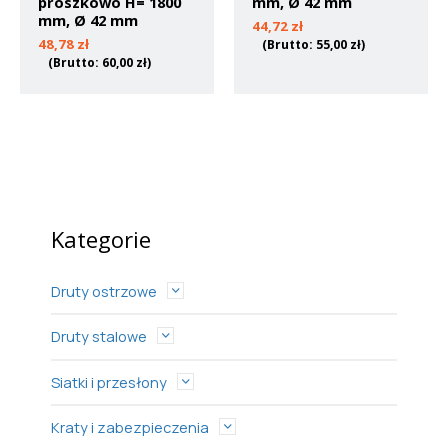
proszkowo H= 1800
mm, Ø 42 mm
mm, Ø 42 mm
44,72
zł
48,78
zł
(Brutto:
55,00
zł
)
(Brutto:
60,00
zł
)
Kategorie
Druty ostrzowe
Druty stalowe
Siatki i przesłony
Kraty i zabezpieczenia