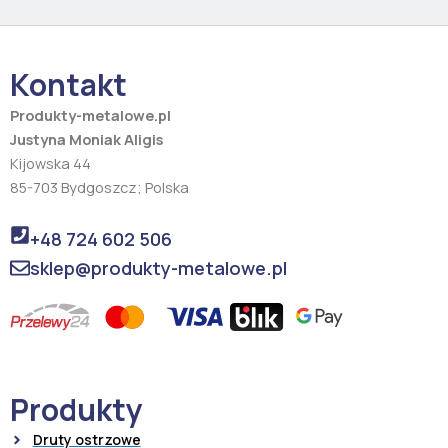
c
s
e
t
b
a
o
g
o
r
Kontakt
k
a
m
Produkty-metalowe.pl
Justyna Moniak Aligis
Kijowska 44
85-703 Bydgoszcz; Polska
+48 724 602 506
sklep@produkty-metalowe.pl
Produkty
Druty ostrzowe