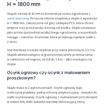
H = 1800 mm
Słupek rurowy Ø 42 mm to konstrukcja nośna ogrodzenia z
siatki plecionej
. W naszej ofercie znajdziesz słupki o wysokości
H = 1800 mm, zakończone od góry zaślepką PCV, która chroni
wnętrze rury przed wodą i korozją od środka. Słupki ustawiasz
jako proste (pośrednie) wzdłuż biegu ogrodzenia, a w punktach
naciągu – narożne i bramowe, które przejmują napięcie siatki z
2 stron.
Standardowy rozstaw słupków przy siatce plecionej to 2,5-3 m.
Słupek wbetonowujesz w grunt poniżej strefy przemarzania –
w zależności od regionu od 0,8 do 1,4 m – albo montujesz na
stopie.
Ocynk ogniowy czy ocynk z malowaniem
proszkowym?
Słupki masz w 2 wykończeniach. Ocynk ogniowy daje
srebrzystą powłokę i pełną ochronę antykorozyjną – klasyka do
siatki ocynkowanej. Ocynk ogniowy z malowaniem proszkowym
w zieleni RAL 6005 dokłada warstwę dekoracyjną, którą