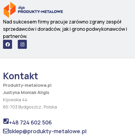
Nad sukcesem firmy pracuje zarówno zgrany zespół
sprzedawców i doradców, jak i grono podwykonawców i
partnerów.
F
I
a
n
c
s
e
t
b
a
o
g
o
r
Kontakt
k
a
m
Produkty-metalowe.pl
Justyna Moniak Aligis
Kijowska 44
85-703 Bydgoszcz; Polska
+48 724 602 506
sklep@produkty-metalowe.pl