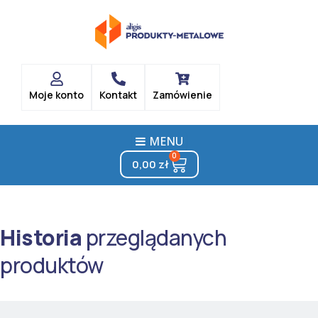
Skip
to
content
Moje konto
Kontakt
Zamówienie
MENU
0
Cart
0,00
zł
Historia
przeglądanych
produktów