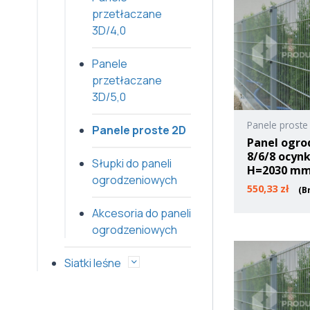
przetłaczane
3D/4,0
Panele
przetłaczane
3D/5,0
Panele proste
Panele proste 2D
Panel ogro
8/6/8 ocyn
Słupki do paneli
H=2030 m
ogrodzeniowych
550,33
zł
(B
Akcesoria do paneli
ogrodzeniowych
Siatki leśne