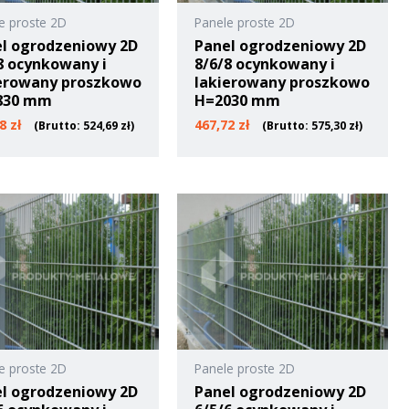
e proste 2D
Panele proste 2D
l ogrodzeniowy 2D
Panel ogrodzeniowy 2D
8 ocynkowany i
8/6/8 ocynkowany i
erowany proszkowo
lakierowany proszkowo
830 mm
H=2030 mm
58
zł
467,72
zł
(Brutto:
524,69
zł
)
(Brutto:
575,30
zł
)
e proste 2D
Panele proste 2D
l ogrodzeniowy 2D
Panel ogrodzeniowy 2D