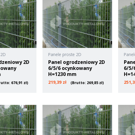
 2D
Panele proste 2D
Panel
dzeniowy 2D
Panel ogrodzeniowy 2D
Pane
kowany
6/5/6 ocynkowany
6/5/
m
H=1230 mm
H=1
219,39
zł
251,
rutto:
676,91
zł
)
(Brutto:
269,85
zł
)