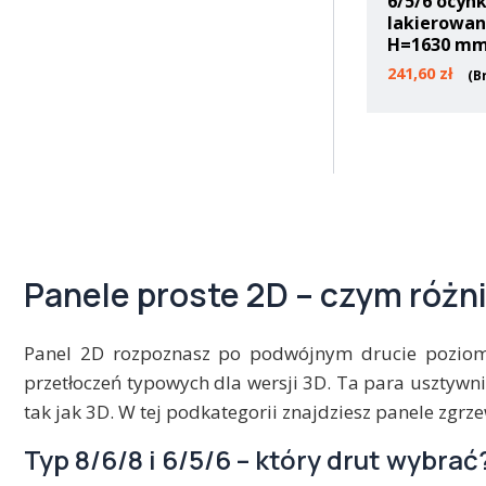
6/5/6 ocyn
lakierowa
H=1630 m
241,60
zł
(B
Panele proste 2D – czym różn
Panel 2D rozpoznasz po podwójnym drucie poziomy
przetłoczeń typowych dla wersji 3D. Ta para usztywni
tak jak 3D. W tej podkategorii znajdziesz panele zg
Typ 8/6/8 i 6/5/6 – który drut wybrać