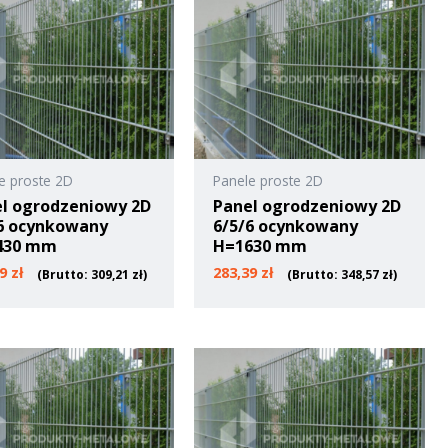
e proste 2D
Panele proste 2D
l ogrodzeniowy 2D
Panel ogrodzeniowy 2D
6 ocynkowany
6/5/6 ocynkowany
430 mm
H=1630 mm
39
zł
283,39
zł
(Brutto:
309,21
zł
)
(Brutto:
348,57
zł
)