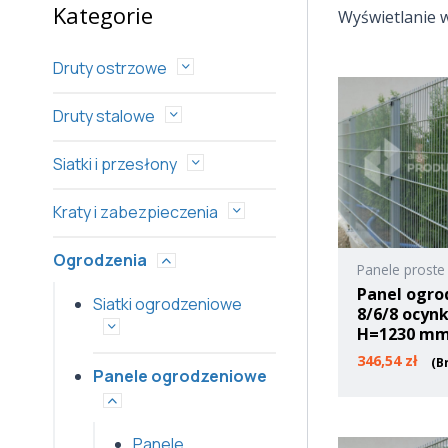
Kategorie
Wyświetlanie 
Druty ostrzowe
Druty stalowe
Siatki i przesłony
Kraty i zabezpieczenia
Ogrodzenia
Panele proste
Panel ogro
Siatki ogrodzeniowe
8/6/8 ocyn
H=1230 m
346,54
zł
(B
Panele ogrodzeniowe
Panele