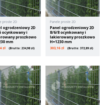
e proste 2D
Panele proste 2D
l ogrodzeniowy 2D
Panel ogrodzeniowy 2D
6 ocynkowany i
8/6/8 ocynkowany i
erowany proszkowo
lakierowany proszkowo
230 mm
H=1230 mm
04
zł
303,16
zł
(Brutto:
234,98
zł
)
(Brutto:
372,89
zł
)