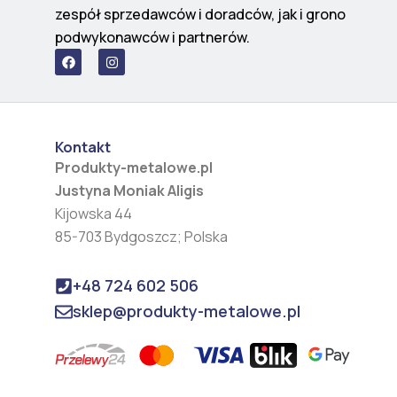
zespół sprzedawców i doradców, jak i grono
podwykonawców i partnerów.
F
I
a
n
c
s
e
t
b
a
o
g
o
r
Kontakt
k
a
m
Produkty-metalowe.pl
Justyna Moniak Aligis
Kijowska 44
85-703 Bydgoszcz; Polska
+48 724 602 506
sklep@produkty-metalowe.pl