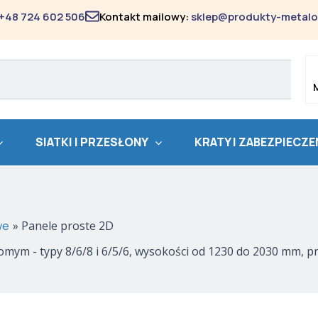
Posortowane
według
+48 724 602 506
Kontakt mailowy:
sklep@produkty-metalo
popularności
SIATKI I PRZESŁONY
KRATY I ZABEZPIECZE
we
Panele proste 2D
ym - typy 8/6/8 i 6/5/6, wysokości od 1230 do 2030 mm, pr