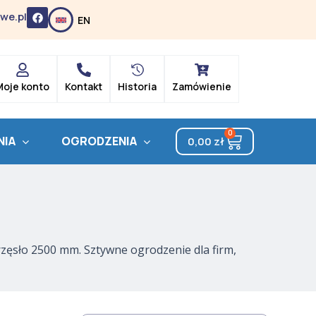
F
we.pl
EN
a
c
e
b
o
o
k
Moje konto
Kontakt
Historia
Zamówienie
0
Cart
NIA
OGRODZENIA
0,00
zł
zęsło 2500 mm. Sztywne ogrodzenie dla firm,