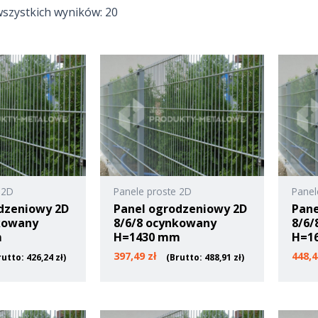
wszystkich wyników: 20
 2D
Panele proste 2D
Panel
dzeniowy 2D
Panel ogrodzeniowy 2D
Pane
kowany
8/6/8 ocynkowany
8/6/
m
H=1430 mm
H=1
397,49
zł
448,
rutto:
426,24
zł
)
(Brutto:
488,91
zł
)