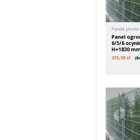
Panele proste
Panel ogro
6/5/6 ocyn
H=1830 m
315,39
zł
(B