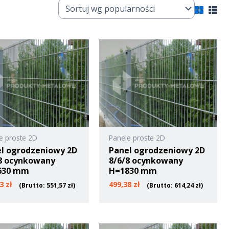
e proste 2D
Panele proste 2D
l ogrodzeniowy 2D
Panel ogrodzeniowy 2D
8 ocynkowany
8/6/8 ocynkowany
630 mm
H=1830 mm
43
zł
499,38
zł
(Brutto:
551,57
zł
)
(Brutto:
614,24
zł
)