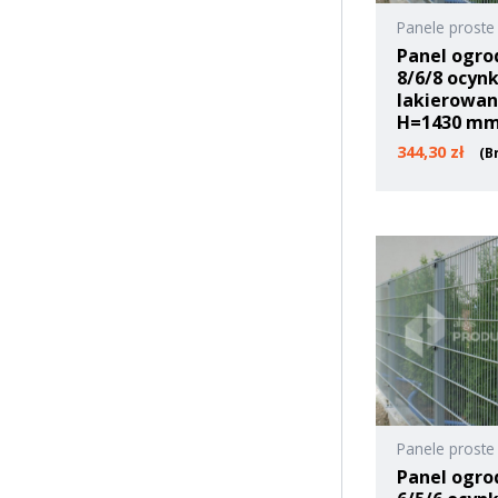
Panele proste
Panel ogro
8/6/8 ocyn
lakierowa
H=1430 m
344,30
zł
(B
Panele proste
Panel ogro