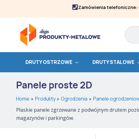
Skip
Zamówienia telefoniczne:
to
content
Search
DRUTY OSTRZOWE
DRUTY STALOWE
Panele proste 2D
Home
Produkty
Ogrodzenia
Panele ogrodzenio
Płaskie panele zgrzewane z podwójnym drutem poziom
magazynów i parkingów.