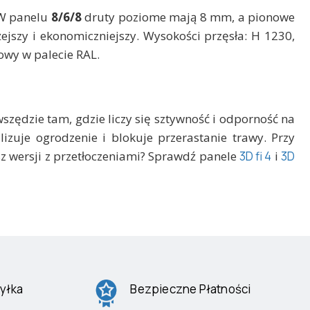
 W panelu
8/6/8
druty poziome mają 8 mm, a pionowe
jszy i ekonomiczniejszy. Wysokości przęsła: H 1230,
owy w palecie RAL.
zędzie tam, gdzie liczy się sztywność i odporność na
izuje ogrodzenie i blokuje przerastanie trawy. Przy
sz wersji z przetłoczeniami? Sprawdź panele
3D fi 4
i
3D
yłka
Bezpieczne Płatności