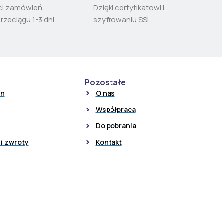
ci zamówień
Dzięki certyfikatowi i
przeciągu 1-3 dni
szyfrowaniu SSL
Pozostałe
in
O nas
Współpraca
Do pobrania
i zwroty
Kontakt