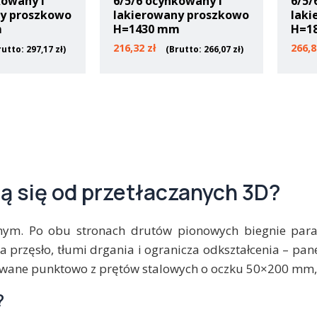
kowany i
6/5/6 ocynkowany i
6/5/
ny proszkowo
lakierowany proszkowo
laki
m
H=1430 mm
H=1
216,32
zł
266,
rutto:
297,17
zł
)
(Brutto:
266,07
zł
)
ią się od przetłaczanych 3D?
m. Po obu stronach drutów pionowych biegnie para d
a przęsło, tłumi drgania i ogranicza odkształcenia – pan
rzewane punktowo z prętów stalowych o oczku 50×200 mm,
?