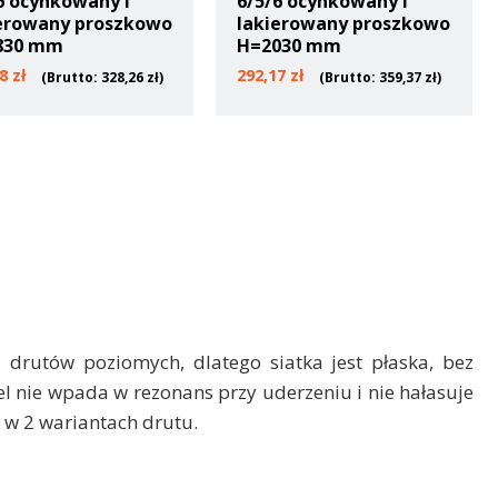
6 ocynkowany i
6/5/6 ocynkowany i
erowany proszkowo
lakierowany proszkowo
830 mm
H=2030 mm
88
zł
292,17
zł
(Brutto:
328,26
zł
)
(Brutto:
359,37
zł
)
rutów poziomych, dlatego siatka jest płaska, bez
el nie wpada w rezonans przy uderzeniu i nie hałasuje
 w 2 wariantach drutu.