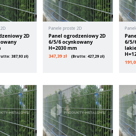
 2D
Panele proste 2D
Panel
dzeniowy 2D
Panel ogrodzeniowy 2D
Pane
kowany
6/5/6 ocynkowany
6/5/
m
H=2030 mm
laki
H=1
347,39
zł
rutto:
387,93
zł
)
(Brutto:
427,29
zł
)
191,