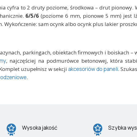
tnia cyfra to 2 druty poziome, środkowa – drut pionowy.
hanicznie.
6/5/6
(poziome 6 mm, pionowe 5 mm) jest lże
. Wykończenie: sam ocynk albo ocynk plus lakier proszk
ynach, parkingach, obiektach firmowych i boiskach – ws
jmy
, najczęściej na podmurówce betonowej, która stabil
. Komplet uzupełnisz w sekcji
akcesoriów do paneli
. Szuka
rodzeniowe
.
Wysoka jakość
Szybka wys