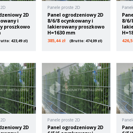
 2D
Panele proste 2D
Panel
dzeniowy 2D
Panel ogrodzeniowy 2D
Pane
kowany i
8/6/8 ocynkowany i
8/6/
ny proszkowo
lakierowany proszkowo
laki
m
H=1630 mm
H=1
385,44
zł
426,
rutto:
423,49
zł
)
(Brutto:
474,09
zł
)
 2D
Panele proste 2D
Panel
dzeniowy 2D
Panel ogrodzeniowy 2D
Pane