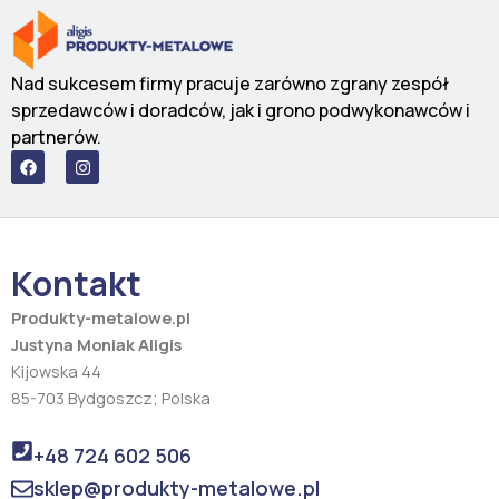
Nad sukcesem firmy pracuje zarówno zgrany zespół
sprzedawców i doradców, jak i grono podwykonawców i
partnerów.
F
I
a
n
c
s
e
t
b
a
o
g
o
r
Kontakt
k
a
m
Produkty-metalowe.pl
Justyna Moniak Aligis
Kijowska 44
85-703 Bydgoszcz; Polska
+48 724 602 506
sklep@produkty-metalowe.pl