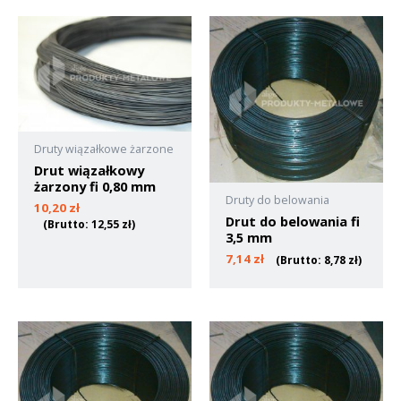
Druty wiązałkowe żarzone
Drut wiązałkowy
żarzony fi 0,80 mm
Druty do belowania
10,20
zł
Drut do belowania fi
(Brutto:
12,55
zł
)
3,5 mm
7,14
zł
(Brutto:
8,78
zł
)