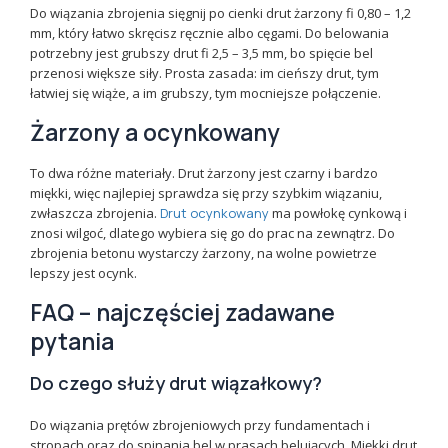
Do wiązania zbrojenia sięgnij po cienki drut żarzony fi 0,80 – 1,2
mm, który łatwo skręcisz ręcznie albo cęgami. Do belowania
potrzebny jest grubszy drut fi 2,5 – 3,5 mm, bo spięcie bel
przenosi większe siły. Prosta zasada: im cieńszy drut, tym
łatwiej się wiąże, a im grubszy, tym mocniejsze połączenie.
Żarzony a ocynkowany
To dwa różne materiały. Drut żarzony jest czarny i bardzo
miękki, więc najlepiej sprawdza się przy szybkim wiązaniu,
zwłaszcza zbrojenia.
Drut ocynkowany
ma powłokę cynkową i
znosi wilgoć, dlatego wybiera się go do prac na zewnątrz. Do
zbrojenia betonu wystarczy żarzony, na wolne powietrze
lepszy jest ocynk.
FAQ – najczęściej zadawane
pytania
Do czego służy drut wiązałkowy?
Do wiązania prętów zbrojeniowych przy fundamentach i
stropach oraz do spinania bel w prasach belujących. Miękki drut