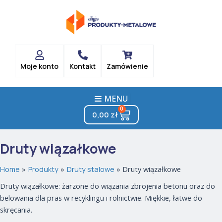
Posortowane
Skip
według
popularności
to
content
Moje konto
Kontakt
Zamówienie
MENU
0
Cart
0,00
zł
Druty wiązałkowe
Home
Produkty
Druty stalowe
Druty wiązałkowe
Druty wiązałkowe: żarzone do wiązania zbrojenia betonu oraz do
belowania dla pras w recyklingu i rolnictwie. Miękkie, łatwe do
skręcania.