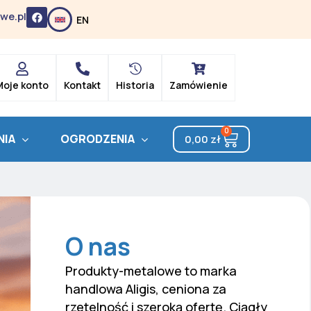
F
we.pl
EN
a
c
e
b
o
o
k
Moje konto
Kontakt
Historia
Zamówienie
0
Cart
NIA
OGRODZENIA
0,00
zł
O nas
Produkty-metalowe to marka
handlowa Aligis, ceniona za
rzetelność i szeroką ofertę. Ciągły