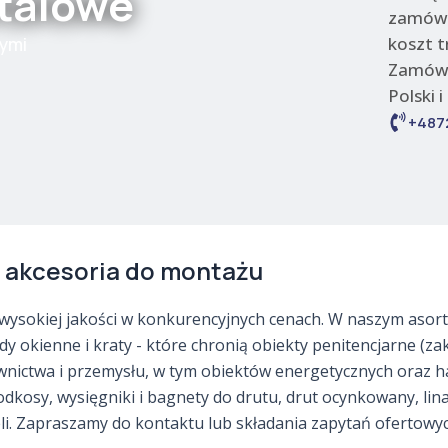
etalowe
zamówi
ymi
koszt t
Zamówi
Polski i
+487
az akcesoria do montażu
sokiej jakości w konkurencyjnych cenach. W naszym asort
dy okienne i kraty - które chronią obiekty penitencjarne (za
nictwa i przemysłu, w tym obiektów energetycznych oraz h
kosy, wysięgniki i bagnety do drutu, drut ocynkowany, lina s
li. Zapraszamy do kontaktu lub składania zapytań ofertowyc