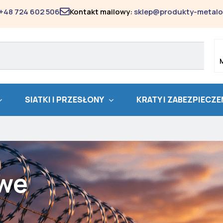
+48 724 602 506
Kontakt mailowy:
sklep@produkty-metalo
SIATKI I PRZESŁONY
KRATY I ZABEZPIECZE
owe