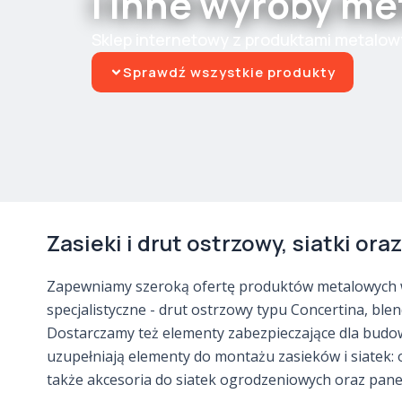
i inne wyroby m
Sklep internetowy z produktami metalow
Sprawdź wszystkie produkty
Zasieki i drut ostrzowy, siatki or
Zapewniamy szeroką ofertę produktów metalowych wy
specjalistyczne - drut ostrzowy typu Concertina, blen
Dostarczamy też elementy zabezpieczające dla budow
uzupełniają elementy do montażu zasieków i siatek: od
także akcesoria do siatek ogrodzeniowych oraz pane