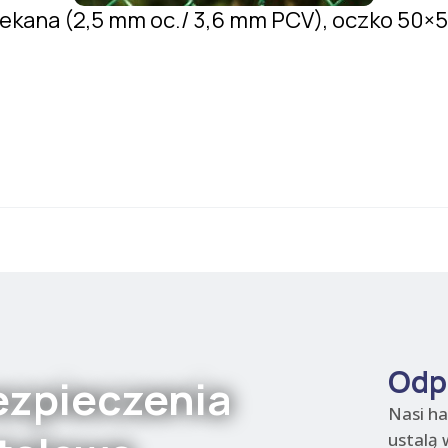
lekana (2,5 mm oc./ 3,6 mm PCV), oczko 50
Odp
ezpieczenia
Nasi h
ustalą 