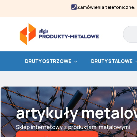
Skip
Zamówienia telefoniczne:
to
content
Search
DRUTY OSTRZOWE
DRUTY STALOWE
artykuły metal
Sklep internetowy z produktami metalowymi