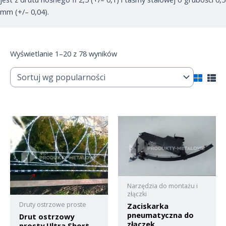
mm (+/– 0,04).
Wyświetlanie 1–20 z 78 wyników
Narzędzia do montażu i
złączki
Druty ostrzowe proste
Zaciskarka
pneumatyczna do
Drut ostrzowy
złączek
prosty Ultra Short