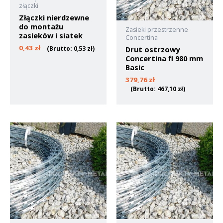
złączki
Złączki nierdzewne
do montażu
Zasieki przestrzenne
zasieków i siatek
Concertina
0,43
zł
(Brutto:
0,53
zł
)
Drut ostrzowy
Concertina fi 980 mm
Basic
379,76
zł
(Brutto:
467,10
zł
)