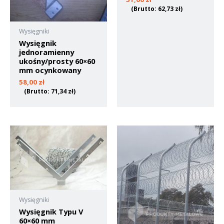
(Brutto:
62,73
zł
)
Wysięgniki
Wysięgnik
jednoramienny
ukośny/prosty 60×60
mm ocynkowany
58,00
zł
(Brutto:
71,34
zł
)
Wysięgniki
Wysięgnik Typu V
60×60 mm