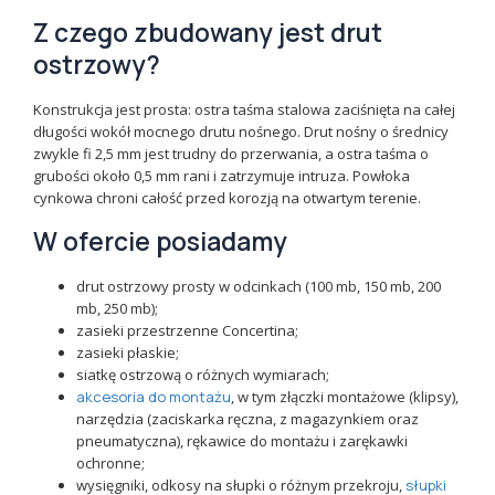
Z czego zbudowany jest drut
ostrzowy?
Konstrukcja jest prosta: ostra taśma stalowa zaciśnięta na całej
długości wokół mocnego drutu nośnego. Drut nośny o średnicy
zwykle fi 2,5 mm jest trudny do przerwania, a ostra taśma o
grubości około 0,5 mm rani i zatrzymuje intruza. Powłoka
cynkowa chroni całość przed korozją na otwartym terenie.
W ofercie posiadamy
drut ostrzowy prosty w odcinkach (100 mb, 150 mb, 200
mb, 250 mb);
zasieki przestrzenne Concertina;
zasieki płaskie;
siatkę ostrzową o różnych wymiarach;
akcesoria do montażu
, w tym złączki montażowe (klipsy),
narzędzia (zaciskarka ręczna, z magazynkiem oraz
pneumatyczna), rękawice do montażu i zarękawki
ochronne;
wysięgniki, odkosy na słupki o różnym przekroju,
słupki