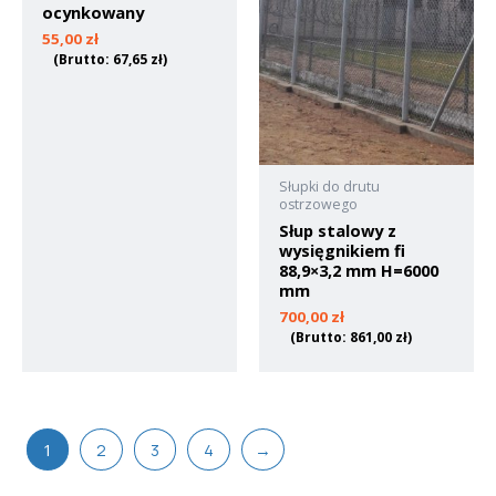
ocynkowany
55,00
zł
(Brutto:
67,65
zł
)
Słupki do drutu
ostrzowego
Słup stalowy z
wysięgnikiem fi
88,9×3,2 mm H=6000
mm
700,00
zł
(Brutto:
861,00
zł
)
1
2
3
4
→