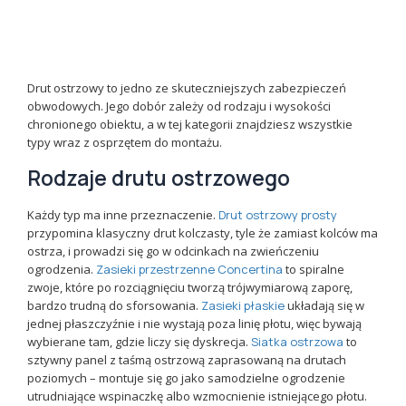
Drut ostrzowy to jedno ze skuteczniejszych zabezpieczeń
obwodowych. Jego dobór zależy od rodzaju i wysokości
chronionego obiektu, a w tej kategorii znajdziesz wszystkie
typy wraz z osprzętem do montażu.
Rodzaje drutu ostrzowego
Każdy typ ma inne przeznaczenie.
Drut ostrzowy prosty
przypomina klasyczny drut kolczasty, tyle że zamiast kolców ma
ostrza, i prowadzi się go w odcinkach na zwieńczeniu
ogrodzenia.
Zasieki przestrzenne Concertina
to spiralne
zwoje, które po rozciągnięciu tworzą trójwymiarową zaporę,
bardzo trudną do sforsowania.
Zasieki płaskie
układają się w
jednej płaszczyźnie i nie wystają poza linię płotu, więc bywają
wybierane tam, gdzie liczy się dyskrecja.
Siatka ostrzowa
to
sztywny panel z taśmą ostrzową zaprasowaną na drutach
poziomych – montuje się go jako samodzielne ogrodzenie
utrudniające wspinaczkę albo wzmocnienie istniejącego płotu.