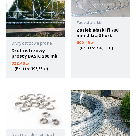
Zasieki płaskie
Zasiek płaski fi 700
mm Ultra Short
600,49
zł
Druty ostrzowe proste
(Brutto:
738,60
zł
)
Drut ostrzowy
prosty BASIC 200 mb
322,48
zł
(Brutto:
396,65
zł
)
Narzędzia do montażu i