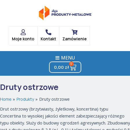
Posortowane
Skip
według
popularności
to
content
Moje konto
Kontakt
Zamówienie
MENU
0
Cart
0,00
zł
Druty ostrzowe
Home
Produkty
Druty ostrzowe
Drut ostrzowy (brzytwiasty, żyletkowy, koncertina) typu
Concertina to wysokiej jakości element zabezpieczający różnego
typu obiekty. Służy do budowy ogrodzeń agresywnych. Zbudowany
jest z drutu nośnego fi 2,5 (+/– 0,1) i taśmy stalowej o grubości 0,5