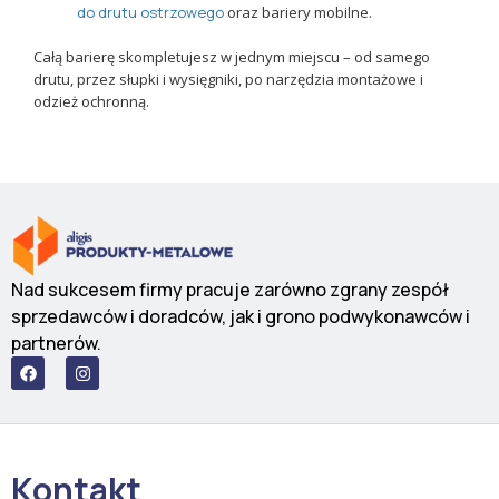
do drutu ostrzowego
oraz bariery mobilne.
Całą barierę skompletujesz w jednym miejscu – od samego
drutu, przez słupki i wysięgniki, po narzędzia montażowe i
odzież ochronną.
Nad sukcesem firmy pracuje zarówno zgrany zespół
sprzedawców i doradców, jak i grono podwykonawców i
partnerów.
F
I
a
n
c
s
e
t
b
a
o
g
o
r
Kontakt
k
a
m