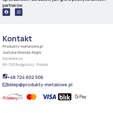
partnerów.
F
I
a
n
c
s
e
t
b
a
o
g
o
r
Kontakt
k
a
m
Produkty-metalowe.pl
Justyna Moniak Aligis
Kijowska 44
85-703 Bydgoszcz; Polska
+48 724 602 506
sklep@produkty-metalowe.pl