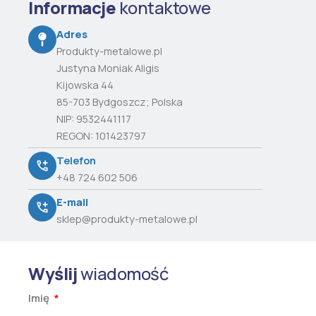
Informacje
kontaktowe
Adres
Produkty-metalowe.pl
Justyna Moniak Aligis
Kijowska 44
85-703 Bydgoszcz; Polska
NIP: 9532441117
REGON: 101423797
Telefon
+48 724 602 506
E-mail
sklep@produkty-metalowe.pl
Wyślij
wiadomość
Imię