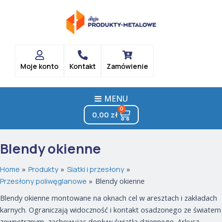
Skip
to
content
Moje konto
Kontakt
Zamówienie
MENU
0
Cart
0,00
zł
Blendy okienne
Home
Produkty
Siatki i przesłony
Przesłony poliwęglanowe
Blendy okienne
Blendy okienne montowane na oknach cel w aresztach i zakładach
karnych. Ograniczają widoczność i kontakt osadzonego ze światem
zewnętrznym, zachowując dopływ światła dziennego. Arkusz