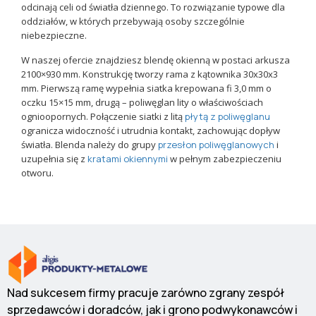
odcinają celi od światła dziennego. To rozwiązanie typowe dla
oddziałów, w których przebywają osoby szczególnie
niebezpieczne.
W naszej ofercie znajdziesz blendę okienną w postaci arkusza
2100×930 mm. Konstrukcję tworzy rama z kątownika 30x30x3
mm. Pierwszą ramę wypełnia siatka krepowana fi 3,0 mm o
oczku 15×15 mm, drugą – poliwęglan lity o właściwościach
ognioopornych. Połączenie siatki z litą
płytą z poliwęglanu
ogranicza widoczność i utrudnia kontakt, zachowując dopływ
światła. Blenda należy do grupy
przesłon poliwęglanowych
i
uzupełnia się z
kratami okiennymi
w pełnym zabezpieczeniu
otworu.
Nad sukcesem firmy pracuje zarówno zgrany zespół
sprzedawców i doradców, jak i grono podwykonawców i