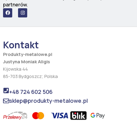
partnerów.
F
I
a
n
c
s
e
t
b
a
o
g
o
r
Kontakt
k
a
m
Produkty-metalowe.pl
Justyna Moniak Aligis
Kijowska 44
85-703 Bydgoszcz; Polska
+48 724 602 506
sklep@produkty-metalowe.pl