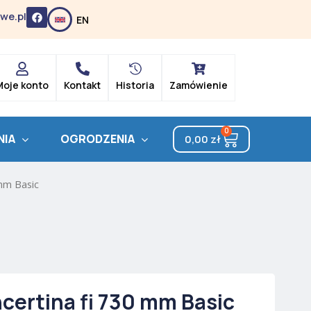
F
we.pl
EN
a
c
e
b
o
o
k
Moje konto
Kontakt
Historia
Zamówienie
0
Cart
NIA
OGRODZENIA
0,00
zł
mm Basic
certina fi 730 mm Basic