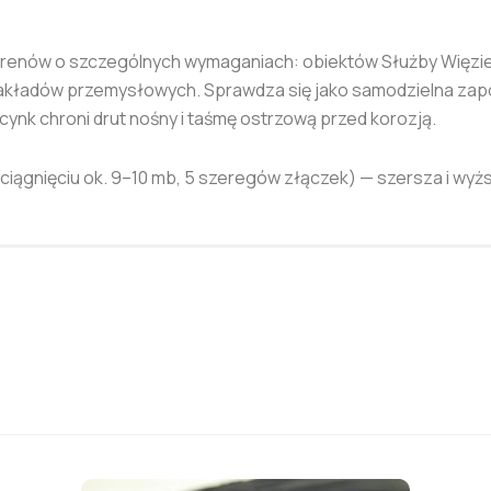
renów o szczególnych wymaganiach: obiektów Służby Więzien
z zakładów przemysłowych. Sprawdza się jako samodzielna zap
cynk chroni drut nośny i taśmę ostrzową przed korozją.
zciągnięciu ok. 9–10 mb, 5 szeregów złączek) — szersza i wyż