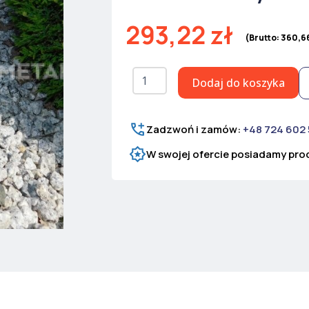
293,22
zł
(Brutto:
360,6
ilość
Dodaj do koszyka
Drut
ostrzowy
Concertina
fi
Zadzwoń i zamów:
+48 724 602
730
W swojej ofercie posiadamy prod
mm
Basic