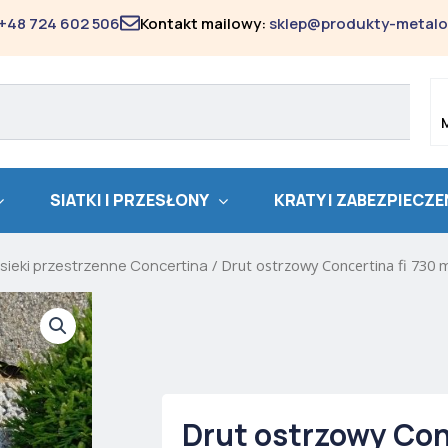
+48 724 602 506
Kontakt mailowy:
sklep@produkty-metalo
SIATKI I PRZESŁONY
KRATY I ZABEZPIECZE
sieki przestrzenne Concertina
/ Drut ostrzowy Concertina fi 730 
Drut ostrzowy Con