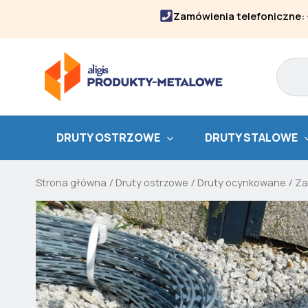
Skip
Zamówienia telefoniczne:
to
content
Search
DRUTY OSTRZOWE
DRUTY STALOWE
Strona główna
/
Druty ostrzowe
/
Druty ocynkowane
/
Za