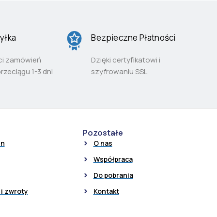
yłka
Bezpieczne Płatności
ci zamówień
Dzięki certyfikatowi i
przeciągu 1-3 dni
szyfrowaniu SSL
Pozostałe
in
O nas
Współpraca
Do pobrania
i zwroty
Kontakt