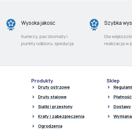
Wysoka jakość
Szybka wys
Kurierzy, paczkomaty i
Dla większoś
punkty odbioru, spedycja
realizacja w 
Produkty
Sklep
Druty ostrzowe
Regulam
Druty stalowe
Płatność
Siatki i przesłony
Dostawy
Kraty i zabezpieczenia
Wymiana 
Ogrodzenia