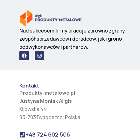
Nad sukcesem firmy pracuje zarówno zgrany
zespół sprzedawców i doradców, jak i grono
podwykonawców i partnerów.
F
I
a
n
c
s
e
t
b
a
o
g
o
r
Kontakt
k
a
m
Produkty-metalowe.pl
Justyna Moniak Aligis
Kijowska 44
85-703 Bydgoszcz; Polska
+48 724 602 506