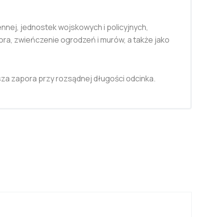
nej, jednostek wojskowych i policyjnych,
ora, zwieńczenie ogrodzeń i murów, a także jako
sza zapora przy rozsądnej długości odcinka.