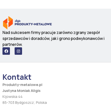
Nad sukcesem firmy pracuje zarówno zgrany zespół
sprzedawców i doradców, jak i grono podwykonawców i
partnerów.
F
I
a
n
c
s
e
t
b
a
o
g
o
r
Kontakt
k
a
m
Produkty-metalowe.pl
Justyna Moniak Aligis
Kijowska 44
85-703 Bydgoszcz; Polska