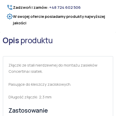
i
Zadzwoń i zamów:
+48 724 602 506
siatek
W swojej ofercie posiadamy produkty najwyższej
jakości
Opis
produktu
Złączki ze stali nierdzewnej do montażu zasieków
Concertina i siatek.
Pasujące do kleszczy zaciskowych.
Długość złączki: 2,3 mm
Zastosowanie