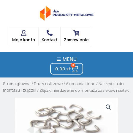
Skip
to
content
Moje konto
Kontakt
Zamówienie
MENU
0
Cart
0,00
zł
Strona główna
/
Druty ostrzowe
/
Akcesoria i inne
/
Narzędzia do
montażu i złączki
/ Złączki nierdzewne do montażu zasieków i siatek