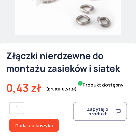
Złączki nierdzewne do
montażu zasieków i siatek
0,43
zł
Produkt dostępny
(Brutto:
0,53
zł
)
ilość
Zapytaj o
Złączki
produkt
nierdzewne
do
Dodaj do koszyka
montażu
zasieków