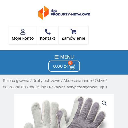
Skip
to
content
Moje konto
Kontakt
Zamówienie
MENU
0
Cart
0,00
zł
Strona główna
/
Druty ostrzowe
/
Akcesoria i inne
/
Odzież
ochronna do koncertiny
/ Rękawice antyprzecięciowe Typ 1