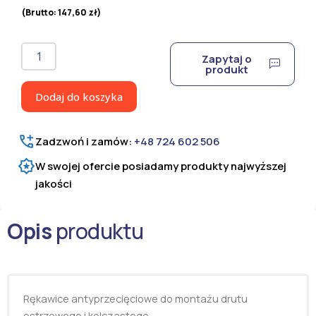
(Brutto:
147,60
zł
)
ilość
Zapytaj o
Rękawice
produkt
antyprzecięciowe
Typ
Dodaj do koszyka
1
Zadzwoń i zamów:
+48 724 602 506
W swojej ofercie posiadamy produkty najwyższej
jakości
Opis
produktu
Rękawice antyprzecięciowe do montażu drutu
ostrzowego i kolczastego.