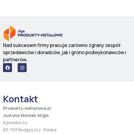
Nad sukcesem firmy pracuje zarówno zgrany zespół
sprzedawców i doradców, jak i grono podwykonawców i
partnerów.
F
I
a
n
c
s
e
t
b
a
o
g
o
r
Kontakt
k
a
m
Produkty-metalowe.pl
Justyna Moniak Aligis
Kijowska 44
85-703 Bydgoszcz; Polska