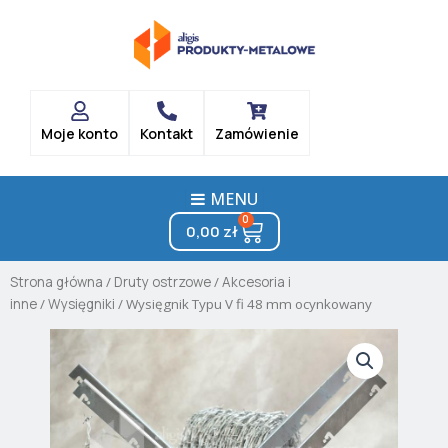
Skip
to
content
Moje konto
Kontakt
Zamówienie
MENU
0
Cart
0,00
zł
Strona główna
/
Druty ostrzowe
/
Akcesoria i
inne
/
Wysięgniki
/ Wysięgnik Typu V fi 48 mm ocynkowany