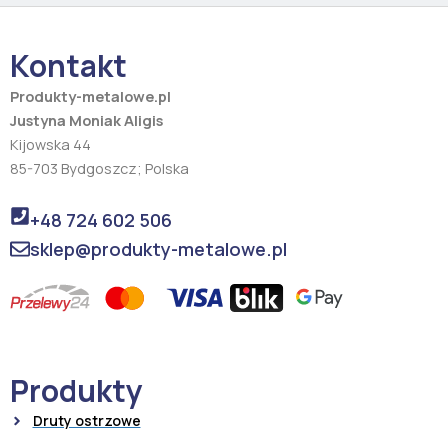
b
a
o
g
o
r
Kontakt
k
a
m
Produkty-metalowe.pl
Justyna Moniak Aligis
Kijowska 44
85-703 Bydgoszcz; Polska
+48 724 602 506
sklep@produkty-metalowe.pl
Produkty
Druty ostrzowe