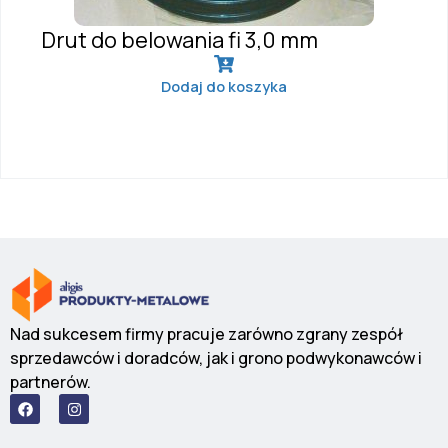
Drut do belowania fi 3,0 mm
Dodaj do koszyka
Nad sukcesem firmy pracuje zarówno zgrany zespół
sprzedawców i doradców, jak i grono podwykonawców i
partnerów.
F
I
a
n
c
s
e
t