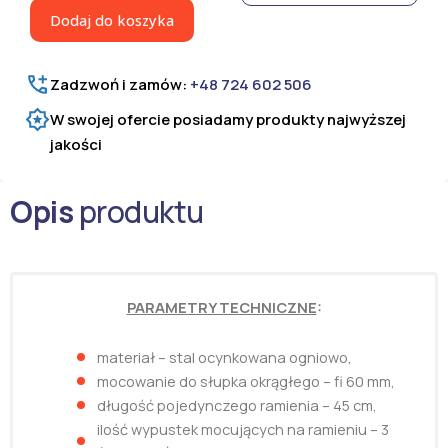
V
Dodaj do koszyka
fi
48
mm
Zadzwoń i zamów:
+48 724 602 506
ocynkowany
W swojej ofercie posiadamy produkty najwyższej
jakości
Opis
produktu
PARAMETRY TECHNICZNE
:
materiał – stal ocynkowana ogniowo,
mocowanie do słupka okrągłego – fi 60 mm,
długość pojedynczego ramienia – 45 cm,
ilość wypustek mocujących na ramieniu – 3