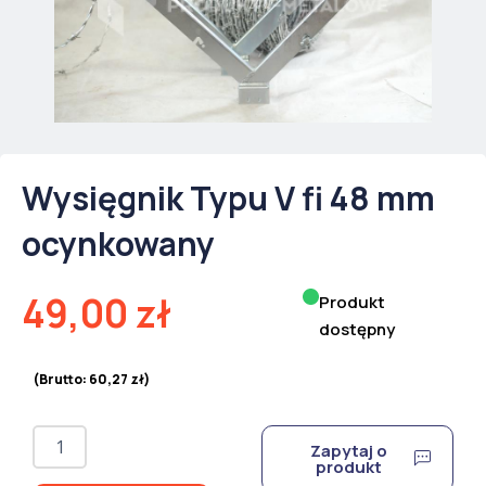
Wysięgnik Typu V fi 48 mm
ocynkowany
49,00
zł
Produkt
dostępny
(Brutto:
60,27
zł
)
ilość
Zapytaj o
Wysięgnik
produkt
Typu