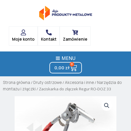
Skip
to
content
Moje konto
Kontakt
Zamówienie
MENU
0
Cart
0,00
zł
Strona główna
/
Druty ostrzowe
/
Akcesoria i inne
/
Narzędzia do
montażu i złączki
/ Zaciskarka do złączek Regur RO-DOZ 33