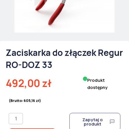
Zaciskarka do złączek Regur
RO-DOZ 33
492,00
zł
Produkt
dostępny
(Brutto:
605,16
zł
)
ilość
Zapytaj o
Zaciskarka
produkt
do