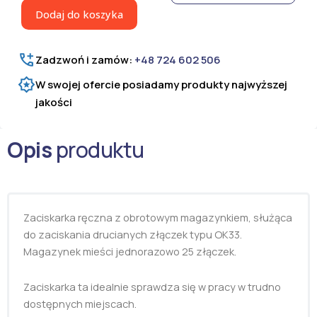
złączek
Dodaj do koszyka
Regur
RO-
DOZ
Zadzwoń i zamów:
+48 724 602 506
33
W swojej ofercie posiadamy produkty najwyższej
jakości
Opis
produktu
Zaciskarka ręczna z obrotowym magazynkiem, służąca
do zaciskania drucianych złączek typu OK33.
Magazynek mieści jednorazowo 25 złączek.
Zaciskarka ta idealnie sprawdza się w pracy w trudno
dostępnych miejscach.