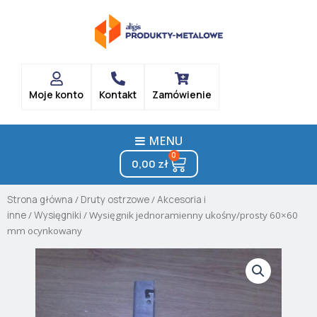
Skip
to
content
Moje konto
Kontakt
Zamówienie
MENU
0
Cart
0,00
zł
Strona główna
/
Druty ostrzowe
/
Akcesoria i
inne
/
Wysięgniki
/ Wysięgnik jednoramienny ukośny/prosty 60×60
mm ocynkowany