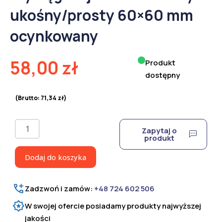
ukośny/prosty 60×60 mm
ocynkowany
58,00
zł
Produkt
dostępny
(Brutto:
71,34
zł
)
ilość
Zapytaj o
Wysięgnik
produkt
jednoramienny
ukośny/prosty
Dodaj do koszyka
60x60
mm
ocynkowany
Zadzwoń i zamów:
+48 724 602 506
W swojej ofercie posiadamy produkty najwyższej
jakości