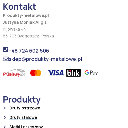
Kontakt
k
a
m
Produkty-metalowe.pl
Justyna Moniak Aligis
Kijowska 44
85-703 Bydgoszcz; Polska
+48 724 602 506
sklep@produkty-metalowe.pl
Produkty
Druty ostrzowe
Druty stalowe
Siatki i przesłony