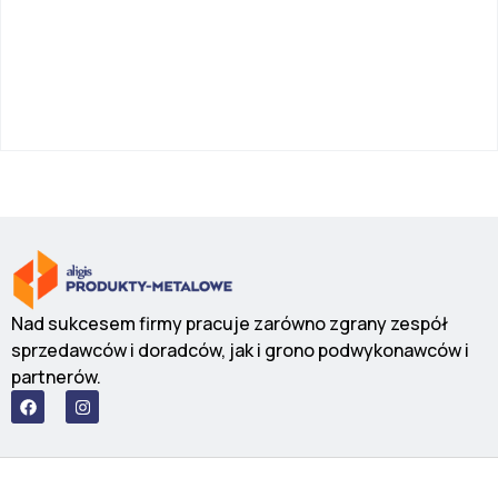
Nad sukcesem firmy pracuje zarówno zgrany zespół
sprzedawców i doradców, jak i grono podwykonawców i
partnerów.
F
I
a
n
c
s
e
t
b
a
o
g
o
r