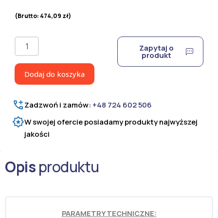
(Brutto:
474,09
zł
)
ilość
Zapytaj o
Panel
produkt
ogrodzeniowy
2D
Dodaj do koszyka
8/6/8
ocynkowany
i
Zadzwoń i zamów:
+48 724 602 506
lakierowany
proszkowo
W swojej ofercie posiadamy produkty najwyższej
H=1630
jakości
mm
Opis
produktu
PARAMETRY TECHNICZNE: