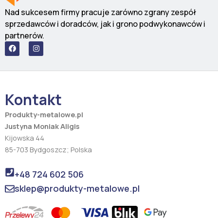
Nad sukcesem firmy pracuje zarówno zgrany zespół
sprzedawców i doradców, jak i grono podwykonawców i
partnerów.
F
I
a
n
c
s
e
t
b
a
o
g
o
r
Kontakt
k
a
m
Produkty-metalowe.pl
Justyna Moniak Aligis
Kijowska 44
85-703 Bydgoszcz; Polska
+48 724 602 506
sklep@produkty-metalowe.pl