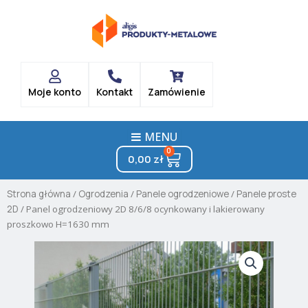
Skip
to
content
Moje konto
Kontakt
Zamówienie
MENU
0
Cart
0,00
zł
Strona główna
/
Ogrodzenia
/
Panele ogrodzeniowe
/
Panele proste
2D
/ Panel ogrodzeniowy 2D 8/6/8 ocynkowany i lakierowany
proszkowo H=1630 mm