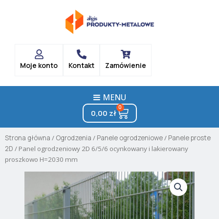
Skip
to
content
Moje konto
Kontakt
Zamówienie
MENU
0
Cart
0,00
zł
Strona główna
/
Ogrodzenia
/
Panele ogrodzeniowe
/
Panele proste
2D
/ Panel ogrodzeniowy 2D 6/5/6 ocynkowany i lakierowany
proszkowo H=2030 mm