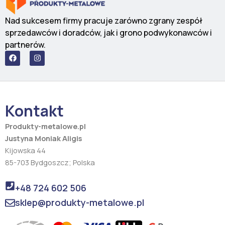
Nad sukcesem firmy pracuje zarówno zgrany zespół
sprzedawców i doradców, jak i grono podwykonawców i
partnerów.
F
I
a
n
c
s
e
t
b
a
o
g
o
r
Kontakt
k
a
m
Produkty-metalowe.pl
Justyna Moniak Aligis
Kijowska 44
85-703 Bydgoszcz; Polska
+48 724 602 506
sklep@produkty-metalowe.pl