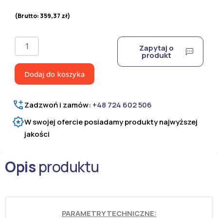
(Brutto:
359,37
zł
)
ilość
Zapytaj o
Panel
produkt
ogrodzeniowy
2D
Dodaj do koszyka
6/5/6
ocynkowany
i
Zadzwoń i zamów:
+48 724 602 506
lakierowany
proszkowo
W swojej ofercie posiadamy produkty najwyższej
H=2030
jakości
mm
Opis
produktu
PARAMETRY TECHNICZNE: