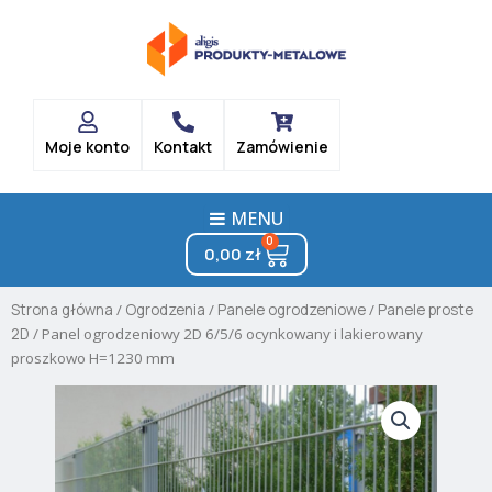
Skip
to
content
Moje konto
Kontakt
Zamówienie
MENU
0
Cart
0,00
zł
Strona główna
/
Ogrodzenia
/
Panele ogrodzeniowe
/
Panele proste
2D
/ Panel ogrodzeniowy 2D 6/5/6 ocynkowany i lakierowany
proszkowo H=1230 mm