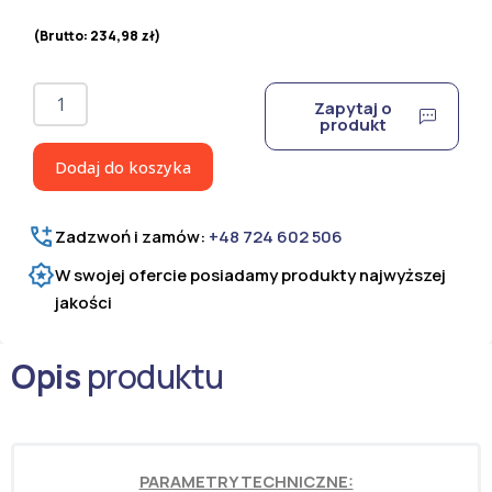
(Brutto:
234,98
zł
)
ilość
Zapytaj o
Panel
produkt
ogrodzeniowy
2D
Dodaj do koszyka
6/5/6
ocynkowany
i
Zadzwoń i zamów:
+48 724 602 506
lakierowany
proszkowo
W swojej ofercie posiadamy produkty najwyższej
H=1230
jakości
mm
Opis
produktu
PARAMETRY TECHNICZNE: