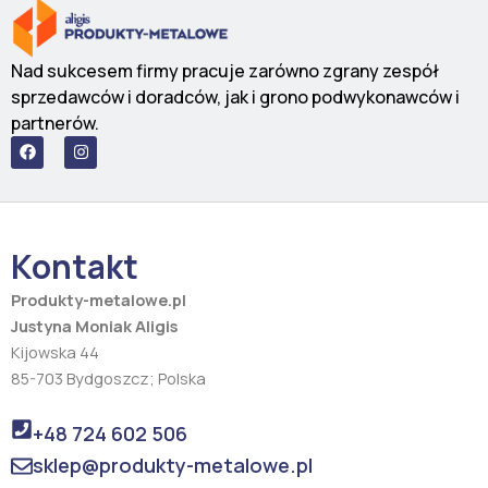
Nad sukcesem firmy pracuje zarówno zgrany zespół
sprzedawców i doradców, jak i grono podwykonawców i
partnerów.
F
I
a
n
c
s
e
t
b
a
o
g
o
r
Kontakt
k
a
m
Produkty-metalowe.pl
Justyna Moniak Aligis
Kijowska 44
85-703 Bydgoszcz; Polska
+48 724 602 506
sklep@produkty-metalowe.pl