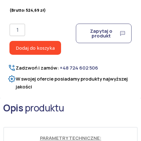
(Brutto:
524,69
zł
)
ilość
Zapytaj o
Panel
produkt
ogrodzeniowy
2D
Dodaj do koszyka
8/6/8
ocynkowany
i
Zadzwoń i zamów:
+48 724 602 506
lakierowany
proszkowo
W swojej ofercie posiadamy produkty najwyższej
H=1830
jakości
mm
Opis
produktu
PARAMETRY TECHNICZNE: