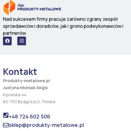
Nad sukcesem firmy pracuje zarówno zgrany zespół
sprzedawców i doradców, jak i grono podwykonawców i
partnerów.
F
I
a
n
c
s
e
t
b
a
o
g
o
r
Kontakt
k
a
m
Produkty-metalowe.pl
Justyna Moniak Aligis
Kijowska 44
85-703 Bydgoszcz; Polska
+48 724 602 506
sklep@produkty-metalowe.pl