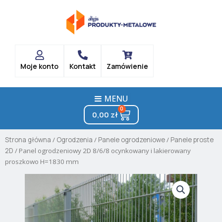
Skip
to
content
Moje konto
Kontakt
Zamówienie
MENU
0
Cart
0,00
zł
Strona główna
/
Ogrodzenia
/
Panele ogrodzeniowe
/
Panele proste
2D
/ Panel ogrodzeniowy 2D 8/6/8 ocynkowany i lakierowany
proszkowo H=1830 mm