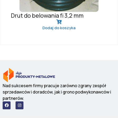
Drut do belowania fi 3,2 mm
Dodaj do koszyka
Nad sukcesem firmy pracuje zarówno zgrany zespół
sprzedawców i doradców, jak i grono podwykonawców i
partnerów.
F
I
a
n
c
s
e
t