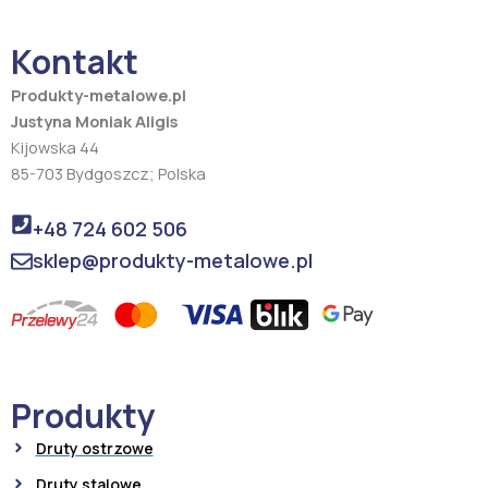
b
a
o
g
o
r
Kontakt
k
a
m
Produkty-metalowe.pl
Justyna Moniak Aligis
Kijowska 44
85-703 Bydgoszcz; Polska
+48 724 602 506
sklep@produkty-metalowe.pl
Produkty
Druty ostrzowe
Druty stalowe