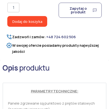
ilość
Zapytaj o
Panel
produkt
ogrodzeniowy
2D
Dodaj do koszyka
8/6/8
ocynkowany
H=1630
Zadzwoń i zamów:
+48 724 602 506
mm
W swojej ofercie posiadamy produkty najwyższej
jakości
Opis
produktu
PARAMETRY TECHNICZNE:
Panele zgrzewane są punktowo z prętów stalowych
(poziomych i pionowych).