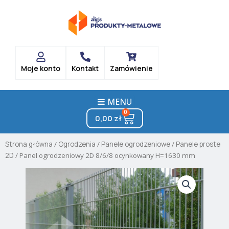
Skip
to
content
Moje konto
Kontakt
Zamówienie
MENU
0
Cart
0,00
zł
Strona główna
/
Ogrodzenia
/
Panele ogrodzeniowe
/
Panele proste
2D
/ Panel ogrodzeniowy 2D 8/6/8 ocynkowany H=1630 mm