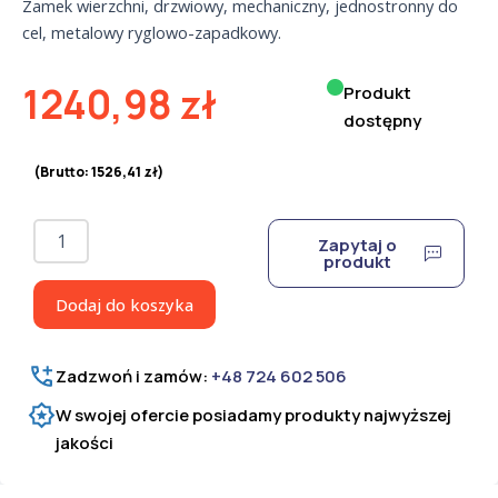
Zamek wierzchni, drzwiowy, mechaniczny, jednostronny do
cel, metalowy ryglowo-zapadkowy.
1240,98
zł
Produkt
dostępny
(Brutto:
1526,41
zł
)
ilość
Zapytaj o
Zamek
produkt
ZC-
3M
Dodaj do koszyka
do
cel
Zadzwoń i zamów:
+48 724 602 506
W swojej ofercie posiadamy produkty najwyższej
jakości