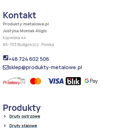
o
g
o
r
Kontakt
k
a
m
Produkty-metalowe.pl
Justyna Moniak Aligis
Kijowska 44
85-703 Bydgoszcz; Polska
+48 724 602 506
sklep@produkty-metalowe.pl
Produkty
Druty ostrzowe
Druty stalowe