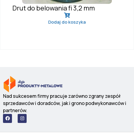
Drut do belowania fi 3,2 mm
Dodaj do koszyka
Nad sukcesem firmy pracuje zarówno zgrany zespół
sprzedawców i doradców, jak i grono podwykonawców i
partnerów.
F
I
a
n
c
s
e
t
b
a