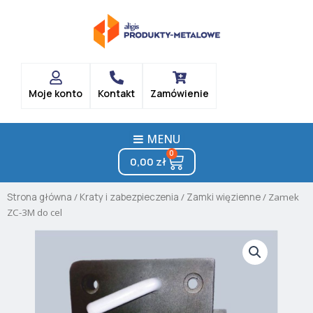
Skip
to
content
Moje konto
Kontakt
Zamówienie
MENU
0
Cart
0,00
zł
Strona główna
/
Kraty i zabezpieczenia
/
Zamki więzienne
/ Zamek
ZC-3M do cel