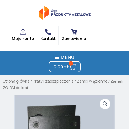
Skip
to
content
Moje konto
Kontakt
Zamówienie
MENU
0
Cart
0,00
zł
Strona główna
/
Kraty i zabezpieczenia
/
Zamki więzienne
/ Zamek
ZO-3M do krat