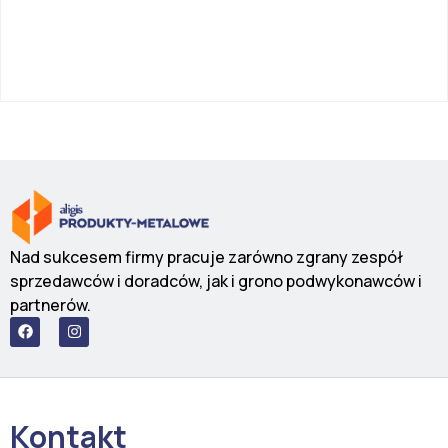
Nad sukcesem firmy pracuje zarówno zgrany zespół
sprzedawców i doradców, jak i grono podwykonawców i
partnerów.
F
I
a
n
c
s
e
t
b
a
o
g
o
r
Kontakt
k
a
m