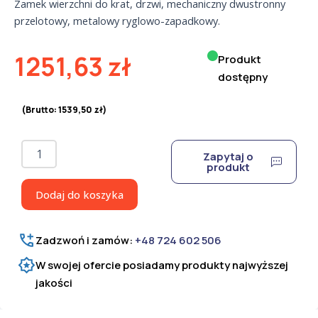
Zamek wierzchni do krat, drzwi, mechaniczny dwustronny
przelotowy, metalowy ryglowo-zapadkowy.
1251,63
zł
Produkt
dostępny
(Brutto:
1539,50
zł
)
ilość
Zapytaj o
Zamek
produkt
ZO-
3M
Dodaj do koszyka
do
krat
Zadzwoń i zamów:
+48 724 602 506
W swojej ofercie posiadamy produkty najwyższej
jakości