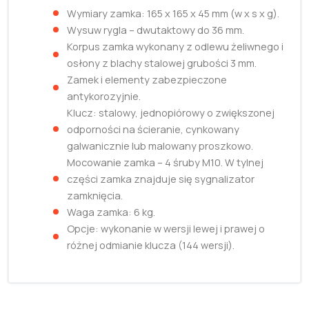
Wymiary zamka: 165 x 165 x 45 mm (w x s x g).
Wysuw rygla – dwutaktowy do 36 mm.
Korpus zamka wykonany z odlewu żeliwnego i
osłony z blachy stalowej grubości 3 mm.
Zamek i elementy zabezpieczone
antykorozyjnie.
Klucz: stalowy, jednopiórowy o zwiększonej
odporności na ścieranie, cynkowany
galwanicznie lub malowany proszkowo.
Mocowanie zamka – 4 śruby M10. W tylnej
części zamka znajduje się sygnalizator
zamknięcia.
Waga zamka: 6 kg.
Opcje: wykonanie w wersji lewej i prawej o
różnej odmianie klucza (144 wersji).