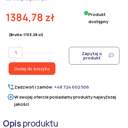
1384,78
zł
Produkt
dostępny
(Brutto:
1703,28
zł
)
ilość
Zapytaj o
Zamek
produkt
ZM-
02
Dodaj do koszyka
Zadzwoń i zamów:
+48 724 602 506
W swojej ofercie posiadamy produkty najwyższej
jakości
Opis
produktu