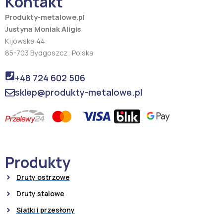
Kontakt
m
Produkty-metalowe.pl
Justyna Moniak Aligis
Kijowska 44
85-703 Bydgoszcz; Polska
+48 724 602 506
sklep@produkty-metalowe.pl
Produkty
Druty ostrzowe
Druty stalowe
Siatki i przesłony