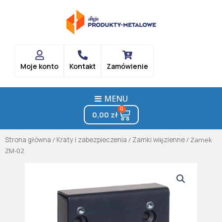
Skip
to
content
Moje konto
Kontakt
Zamówienie
MENU
0
Cart
0,00
zł
Strona główna
/
Kraty i zabezpieczenia
/
Zamki więzienne
/ Zamek
ZM-02