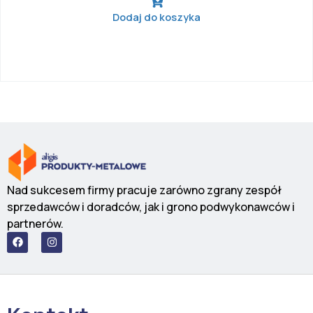
Dodaj do koszyka
Nad sukcesem firmy pracuje zarówno zgrany zespół
sprzedawców i doradców, jak i grono podwykonawców i
partnerów.
F
I
a
n
c
s
e
t
b
a
o
g
o
r
k
a