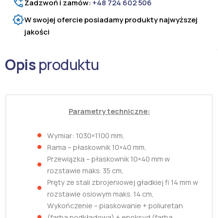
Zadzwoń i zamów:
+48 724 602 506
W swojej ofercie posiadamy produkty najwyższej
jakości
Opis
produktu
Parametry techniczne:
Wymiar: 1030×1100 mm,
Rama – płaskownik 10×40 mm,
Przewiązka – płaskownik 10×40 mm w
rozstawie maks. 35 cm,
Pręty ze stali zbrojeniowej gładkiej fi 14 mm w
rozstawie osiowym maks. 14 cm,
Wykończenie – piaskowanie + poliuretan
(farba podkładowa) + epoksyd (farba