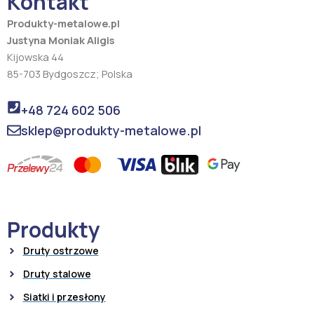
Kontakt
m
Produkty-metalowe.pl
Justyna Moniak Aligis
Kijowska 44
85-703 Bydgoszcz; Polska
+48 724 602 506
sklep@produkty-metalowe.pl
Produkty
Druty ostrzowe
Druty stalowe
Siatki i przesłony