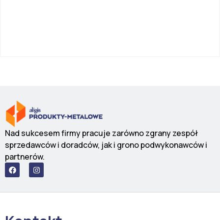
Nad sukcesem firmy pracuje zarówno zgrany zespół
sprzedawców i doradców, jak i grono podwykonawców i
partnerów.
F
I
a
n
c
s
e
t
b
a
o
g
o
r
k
a