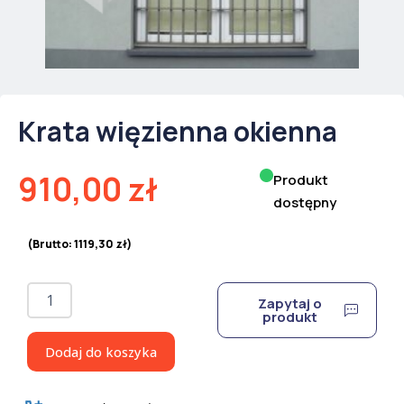
Krata więzienna okienna
910,00
zł
Produkt
dostępny
(Brutto:
1119,30
zł
)
ilość
Zapytaj o
Krata
produkt
więzienna
okienna
Dodaj do koszyka