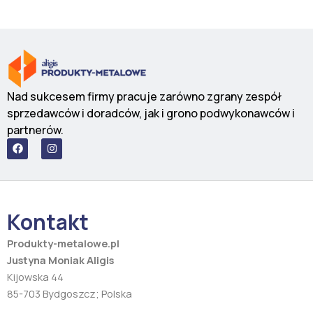
Nad sukcesem firmy pracuje zarówno zgrany zespół
sprzedawców i doradców, jak i grono podwykonawców i
partnerów.
F
I
a
n
c
s
e
t
b
a
o
g
o
r
Kontakt
k
a
m
Produkty-metalowe.pl
Justyna Moniak Aligis
Kijowska 44
85-703 Bydgoszcz; Polska