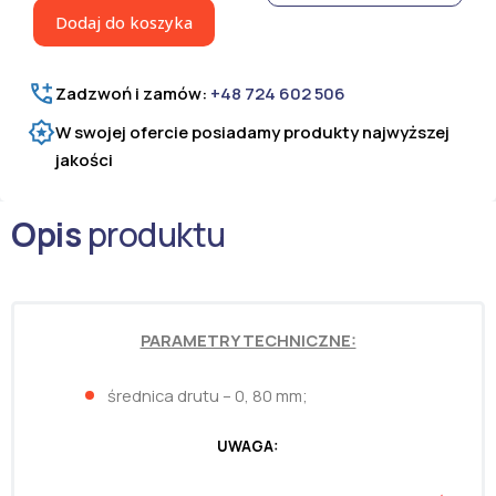
żarzony
Dodaj do koszyka
fi
0,80
mm
Zadzwoń i zamów:
+48 724 602 506
W swojej ofercie posiadamy produkty najwyższej
jakości
Opis
produktu
PARAMETRY TECHNICZNE:
średnica drutu – 0, 80 mm;
UWAGA: