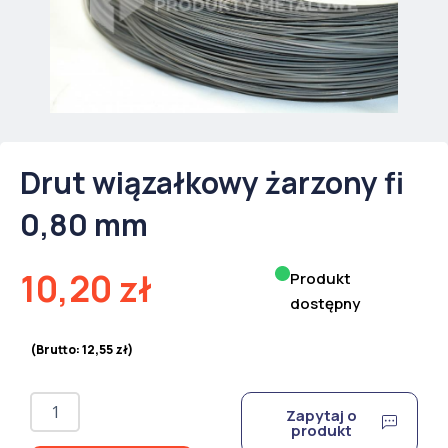
Drut wiązałkowy żarzony fi
0,80 mm
10,20
zł
Produkt
dostępny
(Brutto:
12,55
zł
)
ilość
Zapytaj o
Drut
produkt
wiązałkowy