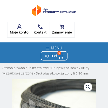
Skip
to
content
Moje konto
Kontakt
Zamówienie
MENU
0
Cart
0,00
zł
Strona główna
/
Druty stalowe
/
Druty wiązałkowe
/
Druty
wiązałkowe żarzone
/ Drut wiązałkowy żarzony fi 0,80 mm