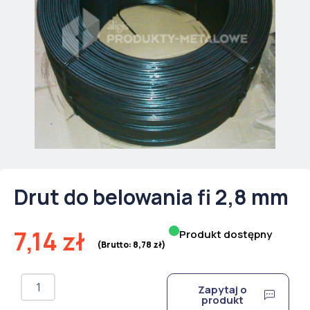
Drut do belowania fi 2,8 mm
7,14
zł
Produkt dostępny
(Brutto:
8,78
zł
)
ilość
Zapytaj o
Drut
produkt
do