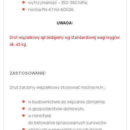
wytrzymałość – 350-380 MPa;
norma PN-67/M-80026.
UWAGA:
Drut wiązałkowy sprzedajemy wg
standardowej wagi kręgów
ok. 45 kg.
ZASTOSOWANIE:
Drut żarzony wiązałkowy stosować można m.in.;
w budownictwie do wiązania zbrojenia,
w gospodarstwie domowym,
w rolnictwie
do belowania sprasowanych surowców
wtórnych w specjalistycznych liniach