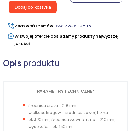
belowania
Dodaj do koszyka
fi
2,8
mm
Zadzwoń i zamów:
+48 724 602 506
W swojej ofercie posiadamy produkty najwyższej
jakości
Opis
produktu
PARAMETRY TECHNICZNE:
średnica drutu – 2,8 mm;
wielkość kręgów – średnica zewnętrzna –
ok.320 mm, średnica wewnętrzna – 210 mm,
wysokość – ok. 150 mm;