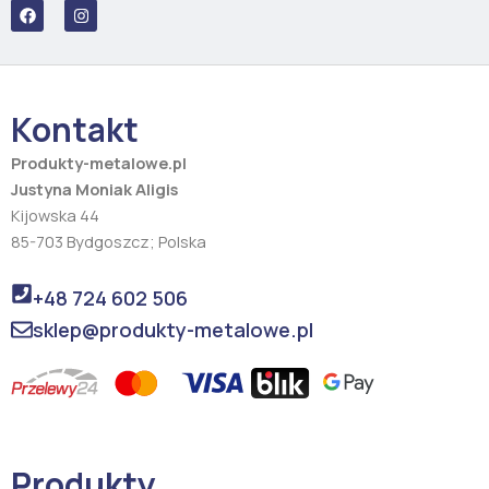
F
I
a
n
c
s
e
t
b
a
o
g
o
r
Kontakt
k
a
m
Produkty-metalowe.pl
Justyna Moniak Aligis
Kijowska 44
85-703 Bydgoszcz; Polska
+48 724 602 506
sklep@produkty-metalowe.pl
Produkty