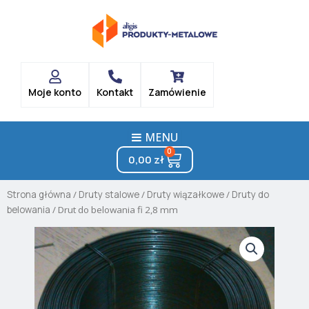
Skip
to
content
Moje konto
Kontakt
Zamówienie
MENU
0
Cart
0,00
zł
Strona główna
/
Druty stalowe
/
Druty wiązałkowe
/
Druty do
belowania
/ Drut do belowania fi 2,8 mm