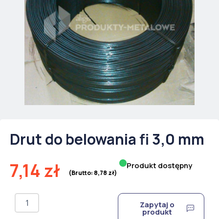
Drut do belowania fi 3,0 mm
7,14
zł
Produkt dostępny
(Brutto:
8,78
zł
)
ilość
Zapytaj o
Drut
produkt
do