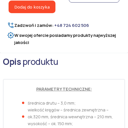
belowania
Dodaj do koszyka
fi
3,0
mm
Zadzwoń i zamów:
+48 724 602 506
W swojej ofercie posiadamy produkty najwyższej
jakości
Opis
produktu
PARAMETRY TECHNICZNE:
średnica drutu – 3,0 mm;
wielkość kręgów – średnica zewnętrzna –
ok.320 mm, średnica wewnętrzna – 210 mm,
wysokość – ok. 150 mm;