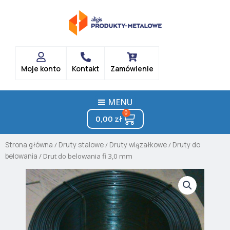
Skip
to
content
Moje konto
Kontakt
Zamówienie
MENU
0
Cart
0,00
zł
Strona główna
/
Druty stalowe
/
Druty wiązałkowe
/
Druty do
belowania
/ Drut do belowania fi 3,0 mm