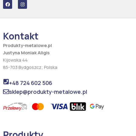
F
I
a
n
c
s
e
t
b
a
o
g
o
r
Kontakt
k
a
m
Produkty-metalowe.pl
Justyna Moniak Aligis
Kijowska 44
85-703 Bydgoszcz; Polska
+48 724 602 506
sklep@produkty-metalowe.pl
Produkty