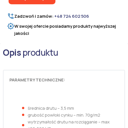
fi
3,5
mm
Zadzwoń i zamów:
+48 724 602 506
W swojej ofercie posiadamy produkty najwyższej
jakości
Opis
produktu
PARAMETRY TECHNICZNE:
średnica drutu – 3,5 mm
grubość powłoki cynku – min. 70g/m2
wytrzymałość drutu na rozciąganie – max