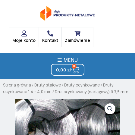
Skip
to
content
Moje konto
Kontakt
Zamówienie
MENU
0
Cart
0,00
zł
Strona główna
/
Druty stalowe
/
Druty ocynkowane
/
Druty
ocynkowane 1,4 - 4,0 mm
/ Drut ocynkowany (naciągowy) fi 3,5 mm