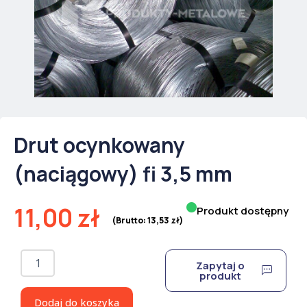
Drut ocynkowany
(naciągowy) fi 3,5 mm
11,00
zł
Produkt dostępny
(Brutto:
13,53
zł
)
ilość
Zapytaj o
Drut
produkt
ocynkowany
(naciągowy)
Dodaj do koszyka