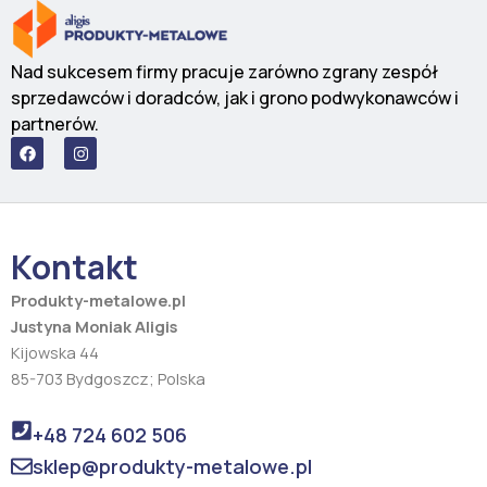
Nad sukcesem firmy pracuje zarówno zgrany zespół
sprzedawców i doradców, jak i grono podwykonawców i
partnerów.
F
I
a
n
c
s
e
t
b
a
o
g
o
r
Kontakt
k
a
m
Produkty-metalowe.pl
Justyna Moniak Aligis
Kijowska 44
85-703 Bydgoszcz; Polska
+48 724 602 506
sklep@produkty-metalowe.pl