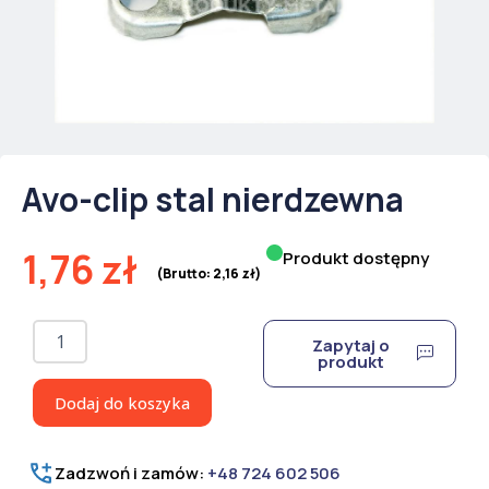
Avo-clip stal nierdzewna
1,76
zł
Produkt dostępny
(Brutto:
2,16
zł
)
ilość
Zapytaj o
Avo-
produkt
clip
stal
Dodaj do koszyka
nierdzewna
Zadzwoń i zamów:
+48 724 602 506