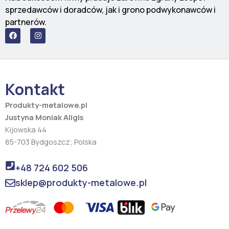
sprzedawców i doradców, jak i grono podwykonawców i
partnerów.
F
I
a
n
c
s
e
t
b
a
o
g
o
r
Kontakt
k
a
m
Produkty-metalowe.pl
Justyna Moniak Aligis
Kijowska 44
85-703 Bydgoszcz; Polska
+48 724 602 506
sklep@produkty-metalowe.pl