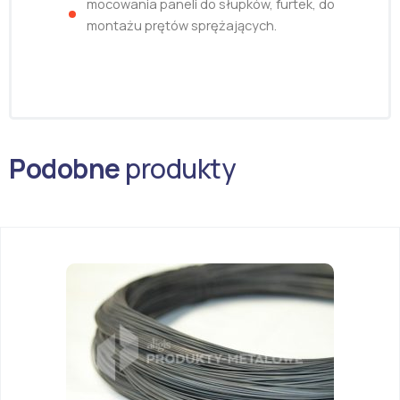
mocowania paneli do słupków, furtek, do
montażu prętów sprężających.
Podobne
produkty