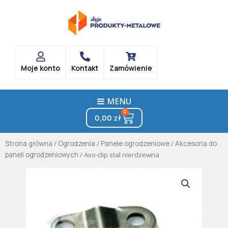
Skip
to
content
Moje konto
Kontakt
Zamówienie
MENU
0
Cart
0,00
zł
Strona główna
/
Ogrodzenia
/
Panele ogrodzeniowe
/
Akcesoria do
paneli ogrodzeniowych
/ Avo-clip stal nierdzewna