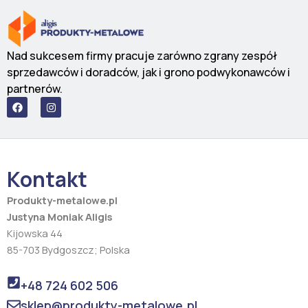
Nad sukcesem firmy pracuje zarówno zgrany zespół
sprzedawców i doradców, jak i grono podwykonawców i
partnerów.
F
I
a
n
c
s
e
t
b
a
o
g
o
r
Kontakt
k
a
m
Produkty-metalowe.pl
Justyna Moniak Aligis
Kijowska 44
85-703 Bydgoszcz; Polska
+48 724 602 506
sklep@produkty-metalowe.pl