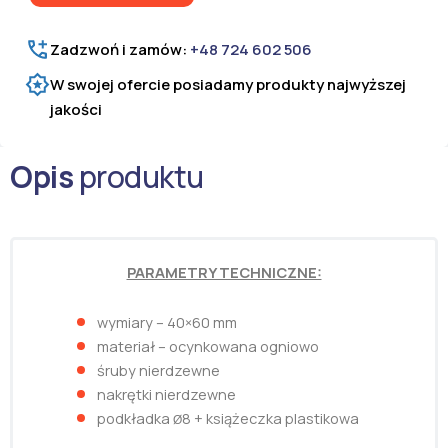
Zadzwoń i zamów:
+48 724 602 506
W swojej ofercie posiadamy produkty najwyższej
jakości
Opis
produktu
PARAMETRY TECHNICZNE:
wymiary – 40×60 mm
materiał – ocynkowana ogniowo
śruby nierdzewne
nakrętki nierdzewne
podkładka
8 + książeczka plastikowa
Ø