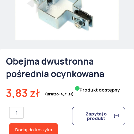
Obejma dwustronna
pośrednia ocynkowana
3,83
zł
Produkt dostępny
(Brutto:
4,71
zł
)
ilość
Zapytaj o
Obejma
produkt
dwustronna
pośrednia
Dodaj do koszyka
ocynkowana