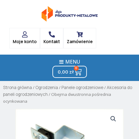
Skip
to
content
Moje konto
Kontakt
Zamówienie
MENU
0
Cart
0,00
zł
Strona główna
/
Ogrodzenia
/
Panele ogrodzeniowe
/
Akcesoria do
paneli ogrodzeniowych
/ Obejma dwustronna pośrednia
ocynkowana