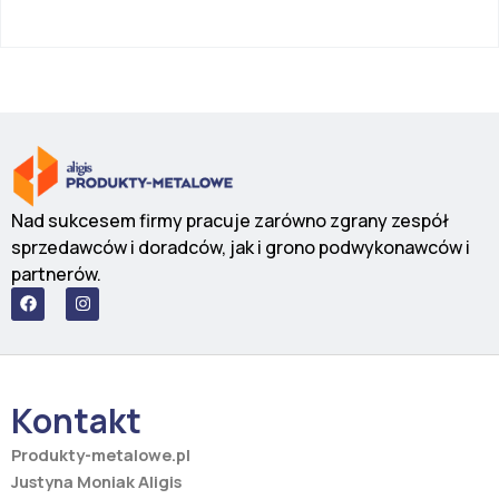
Nad sukcesem firmy pracuje zarówno zgrany zespół
sprzedawców i doradców, jak i grono podwykonawców i
partnerów.
F
I
a
n
c
s
e
t
b
a
o
g
o
r
Kontakt
k
a
m
Produkty-metalowe.pl
Justyna Moniak Aligis