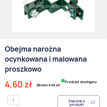
Obejma narożna
ocynkowana i malowana
proszkowo
4,60
zł
Produkt dostępny
(Brutto:
5,66
zł
)
ilość
Zapytaj o
Obejma
produkt
narożna