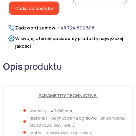
ocynkowana
Dodaj do koszyka
i
malowana
proszkowo
Zadzwoń i zamów:
+48 724 602 506
W swojej ofercie posiadamy produkty najwyższej
jakości
Opis
produktu
PARAMETRY TECHNICZNE:
wymiary – 40×60 mm ,
materiał – ocynkowana ogniowo i lakieorwana
proszkowo (RAL 6005),
śruby – ocynkowane ogniowo,