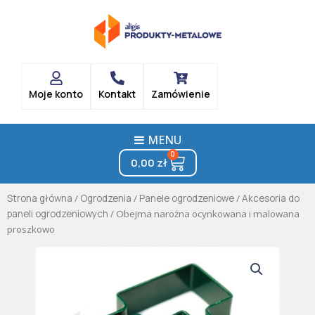
Skip
to
content
Moje konto
Kontakt
Zamówienie
MENU
0
Cart
0,00
zł
Strona główna
/
Ogrodzenia
/
Panele ogrodzeniowe
/
Akcesoria do
paneli ogrodzeniowych
/ Obejma narożna ocynkowana i malowana
proszkowo