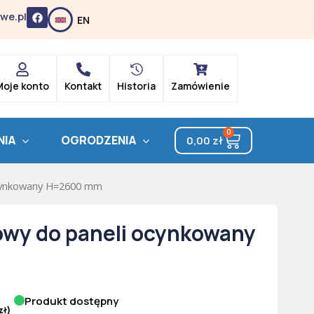
F
we.pl
EN
a
c
e
b
o
o
k
Moje konto
Kontakt
Historia
Zamówienie
0
Cart
NIA
OGRODZENIA
0,00
zł
ocynkowany H=2600 mm
owy do paneli ocynkowany
Produkt dostępny
zł
)