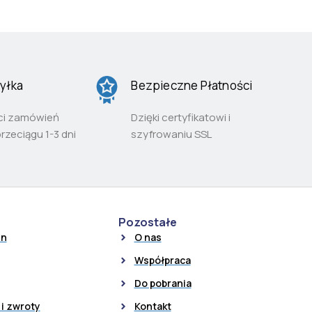
yłka
Bezpieczne Płatności
ci zamówień
Dzięki certyfikatowi i
przeciągu 1-3 dni
szyfrowaniu SSL
Pozostałe
in
O nas
Współpraca
Do pobrania
i zwroty
Kontakt