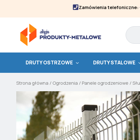
Skip
Zamówienia telefoniczne:
to
content
Search
DRUTY OSTRZOWE
DRUTY STALOWE
Strona główna
/
Ogrodzenia
/
Panele ogrodzeniowe
/
Słu