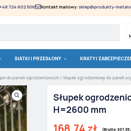
+48 724 602 506
Kontakt mailowy:
sklep@produkty-metalo
SIATKI I PRZESŁONY
KRATY I ZABEZPIECZE
pki do paneli ogrodzeniowych
/ Słupek ogrodzeniowy do paneli 
Słupek ogrodzeni
H=2600 mm
168,74
zł
(Brutto:
207,55