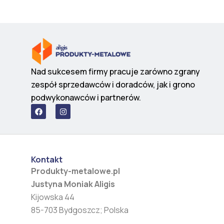
Nad sukcesem firmy pracuje zarówno zgrany
zespół sprzedawców i doradców, jak i grono
podwykonawców i partnerów.
F
I
a
n
c
s
e
t
b
a
o
g
o
r
Kontakt
k
a
m
Produkty-metalowe.pl
Justyna Moniak Aligis
Kijowska 44
85-703 Bydgoszcz; Polska