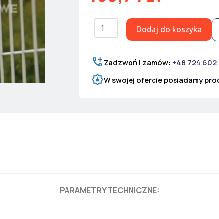
ilość
Dodaj do koszyka
Słupek
ogrodzeniowy
do
paneli
Zadzwoń i zamów:
+48 724 602
ocynkowany
W swojej ofercie posiadamy prod
H=2600
mm
PARAMETRY TECHNICZNE: