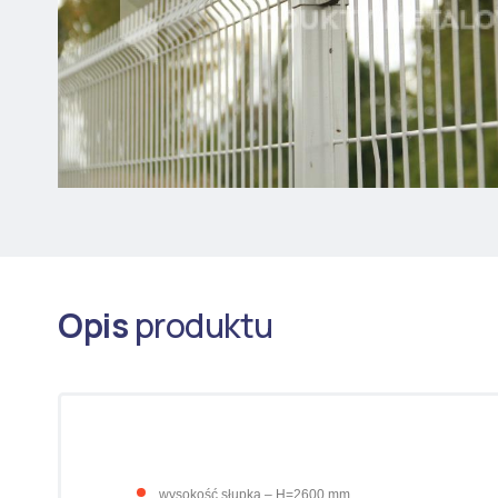
Opis
produktu
w
ysokość słupka – H=2600 mm,