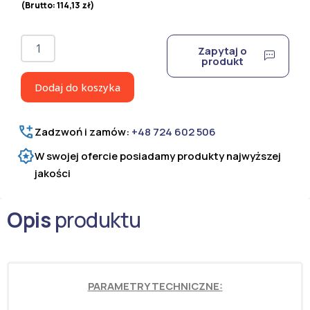
(Brutto:
114,13
zł
)
ilość
Zapytaj o
Słupek
produkt
ogrodzeniowy
do
Dodaj do koszyka
paneli
ocynkowany
i
Zadzwoń i zamów:
+48 724 602 506
malowany
proszkowo
W swojej ofercie posiadamy produkty najwyższej
H=1500
jakości
mm
Opis
produktu
PARAMETRY TECHNICZNE: