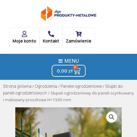
Skip
to
content
Moje konto
Kontakt
Zamówienie
MENU
0
Cart
0,00
zł
Strona główna
/
Ogrodzenia
/
Panele ogrodzeniowe
/
Słupki do
paneli ogrodzeniowych
/ Słupek ogrodzeniowy do paneli ocynkowany
i malowany proszkowo H=1500 mm