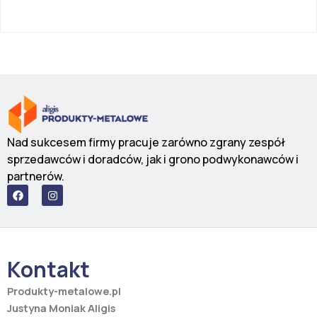
Nad sukcesem firmy pracuje zarówno zgrany zespół
sprzedawców i doradców, jak i grono podwykonawców i
partnerów.
F
I
a
n
c
s
e
t
b
a
o
g
o
r
Kontakt
k
a
m
Produkty-metalowe.pl
Justyna Moniak Aligis