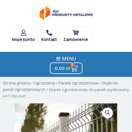
Skip
to
content
Moje konto
Kontakt
Zamówienie
MENU
0
Cart
0,00
zł
Strona główna
/
Ogrodzenia
/
Panele ogrodzeniowe
/
Słupki do
paneli ogrodzeniowych
/ Słupek ogrodzeniowy do paneli ocynkowany
H=1700 mm