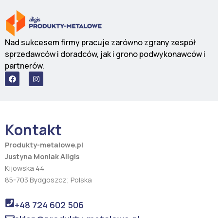
Nad sukcesem firmy pracuje zarówno zgrany zespół
sprzedawców i doradców, jak i grono podwykonawców i
partnerów.
F
I
a
n
c
s
e
t
b
a
o
g
o
r
Kontakt
k
a
m
Produkty-metalowe.pl
Justyna Moniak Aligis
Kijowska 44
85-703 Bydgoszcz; Polska
+48 724 602 506