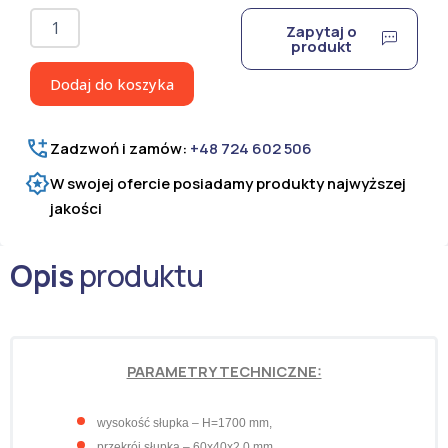
ilość
Zapytaj o
Słupek
produkt
ogrodzeniowy
do
Dodaj do koszyka
paneli
ocynkowany
H=1700
Zadzwoń i zamów:
+48 724 602 506
mm
W swojej ofercie posiadamy produkty najwyższej
jakości
Opis
produktu
PARAMETRY TECHNICZNE:
w
ysokość słupka – H=1700 mm,
przekrój słupka
– 60x40x2,0 mm,