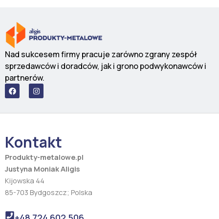
Nad sukcesem firmy pracuje zarówno zgrany zespół
sprzedawców i doradców, jak i grono podwykonawców i
partnerów.
F
I
a
n
c
s
e
t
b
a
o
g
o
r
Kontakt
k
a
m
Produkty-metalowe.pl
Justyna Moniak Aligis
Kijowska 44
85-703 Bydgoszcz; Polska
+48 724 602 506