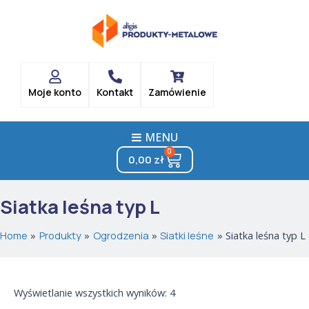
Posortowane
Skip
według
popularności
to
content
Moje konto
Kontakt
Zamówienie
MENU
0
Cart
0,00
zł
Siatka leśna typ L
Home
Produkty
Ogrodzenia
Siatki leśne
Siatka leśna typ L
Wyświetlanie wszystkich wyników: 4