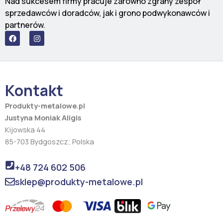
Nad sukcesem firmy pracuje zarówno zgrany zespół
sprzedawców i doradców, jak i grono podwykonawców i
partnerów.
F
I
a
n
c
s
e
t
b
a
o
g
o
r
Kontakt
k
a
m
Produkty-metalowe.pl
Justyna Moniak Aligis
Kijowska 44
85-703 Bydgoszcz; Polska
+48 724 602 506
sklep@produkty-metalowe.pl