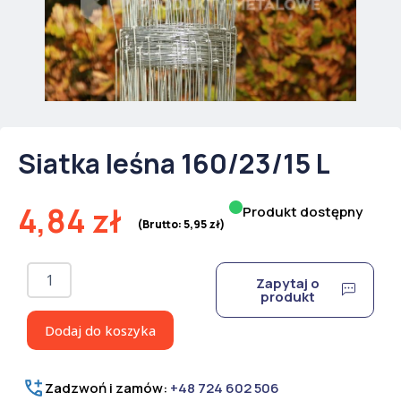
Siatka leśna 160/23/15 L
4,84
zł
Produkt dostępny
(Brutto:
5,95
zł
)
ilość
Zapytaj o
Siatka
produkt
leśna
160/23/15
Dodaj do koszyka
L
Zadzwoń i zamów:
+48 724 602 506