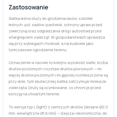
Zastosowanie
Siatka leśna służy do grodzenia lasów, szkółek
leśnych, pól, sadów i pastwisk, ochrony upraw przed
zwierzyną oraz odgradzania dróg i autostrad przed
wtargnięciem zwierząt. W gospodarstwach sprawdza
się przy wybiegach i hodowli, a na budowie jako
tymczasowe ogrodzenie terenu.
Oznaczenie w nazwie to kolejno wysokość siatki, liczba
drutów poziomych i rozstaw drutów pionowych — im
więcej drutów poziomych i im gęściej rozmieszczone są
przy dole, tym skuteczniej siatka zatrzymuje mniejsze
zwierzęta. Druty są ocynkowane, co chroni je przed
korozją na otwartym terenie.
To wersja typ L (light) z cieńszych drutów (skrajne Ø2,0
mm, wewnętrzne Ø1,6 mm) — lżejsza i ekonomiczna, do