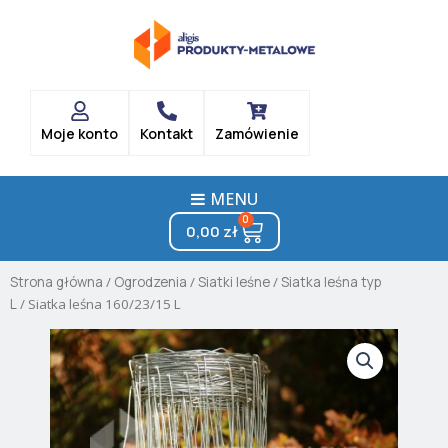
Skip
to
content
Moje konto
Kontakt
Zamówienie
MENU
0
Cart
0,00
zł
Strona główna
/
Ogrodzenia
/
Siatki leśne
/
Siatka leśna typ
L
/ Siatka leśna 160/23/15 L